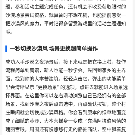
题，参和活动主题完成任务，还有机会不收费获取限时的
沙漠场景尝试资格，就算暂时不想花钱，也能提前感受一
把沙漠风的魔力，平时记得多留意游戏里的活动主题通知
哦。
一秒切换沙漠风 场景更换超简单操作
成功入手沙漠之夜场景后，接下来就是把它换上啦，操作
流程简单到离谱，新人也能一秒学会。先回到家乡的主界
面，找到你的大本营建筑，轻轻点击它，弹出的功能菜单
里会清晰显示 “更换场景” 的选项，点进去就能进入场景选
择界面。在这里你可以左右滑动浏览自己已经拥有的全部
场景，找到沙漠之夜后点击选中，再点确认按钮，整个村
庄瞬间就会切换成沙漠风格。你会看到原本的绿草地面变
成了细腻的黄沙，大本营摇身一变成了充满阿拉伯风情的
瑰丽宫殿，周围还有慢悠悠行走的骆驼商队，空中飘着复