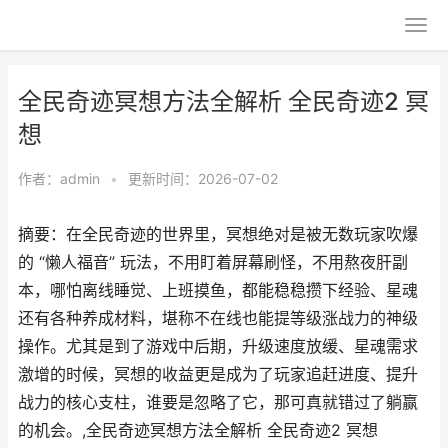
全民奇迹冥想方法全解析 全民奇迹2 冥
想
作者：
admin
•
更新时间：2026-07-02
摘要：在全民奇迹的世界里，冥想绝对是被无数玩家吹爆
的 “懒人福音” 玩法，不用盯着屏幕刷怪，不用熬夜肝副
本，哪怕离线睡觉、上班摸鱼，都能稳稳攒下经验、星魂
还有各种养成材料，堪称不在线也能提等级涨战力的神级
操作。尤其是到了游戏中后期，升级速度放缓、星魂需求
激增的时候，冥想的收益更是成为了玩家追赶进度、提升
战力的核心支柱，谁要是忽略了它，那可真就错过了躺赢
的机会。,全民奇迹冥想方法全解析 全民奇迹2 冥想