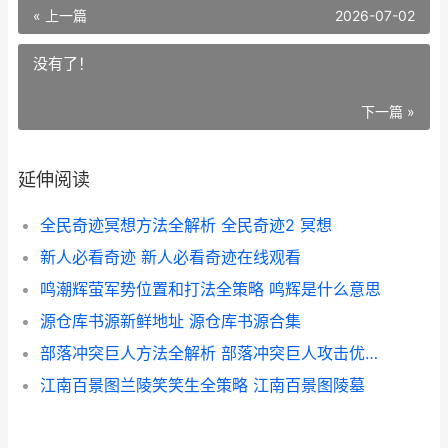
« 上一篇
2026-07-02
没有了！
下一篇 »
延伸阅读
全民奇迹冥想方法全解析 全民奇迹2 冥想
新人必看奇迹 新人必看奇迹在线观看
鸣潮辉萤军势位置和打法全策略 鸣辉是什么意思
源仓库书源新鲜地址 源仓库书源合集
部落冲突巨人方法全解析 部落冲突巨人攻击优先顺序
江南百景图兰陵笑笑生全策略 江南百景图陵墓