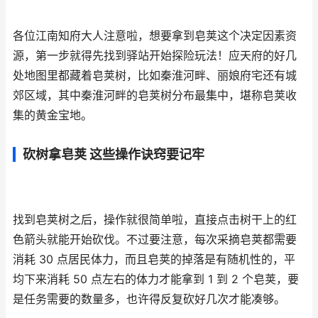
各位江南知府大人注意啦，想要拿到皂荚这个决定因素资
源，第一步就得先找到驿站开始探险玩法！应天府的好几
处地图里都藏着皂荚树，比如秦淮河畔、丽娘府宅还有城
郊区域，其中秦淮河畔的皂荚树分布最集中，堪称皂荚收
集的黄金宝地。
砍树拿皂荚 这些操作诀窍要记牢
找到皂荚树之后，操作就很简单啦，直接点击树干上的红
色箭头就能开始砍伐。不过要注意，每次采摘皂荚都需要
消耗 30 点居民体力，而且皂荚的掉落是有随机性的，平
均下来消耗 50 点左右的体力才能拿到 1 到 2 个皂荚，要
是任务需要的数量多，也许得反复砍好几次才能凑够。