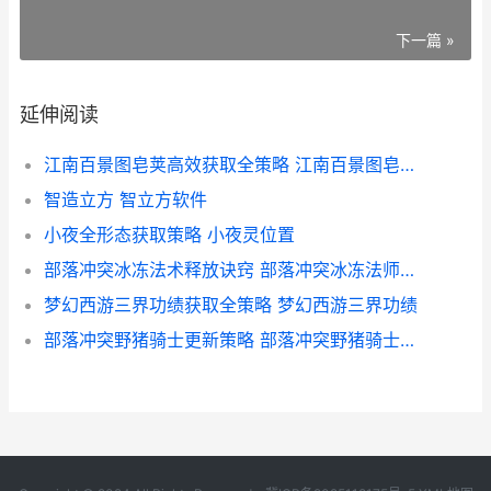
下一篇 »
延伸阅读
江南百景图皂荚高效获取全策略 江南百景图皂荚树在哪个地图
智造立方 智立方软件
小夜全形态获取策略 小夜灵位置
部落冲突冰冻法术释放诀窍 部落冲突冰冻法师装饰的步骤和方法
梦幻西游三界功绩获取全策略 梦幻西游三界功绩
部落冲突野猪骑士更新策略 部落冲突野猪骑士兵种搭配玩法详解