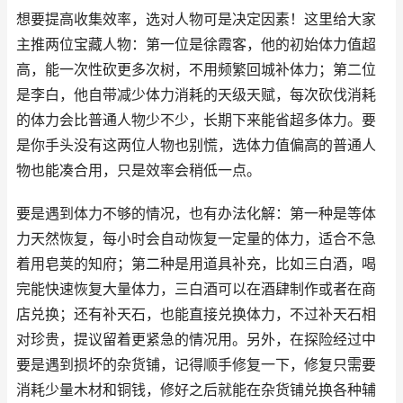
想要提高收集效率，选对人物可是决定因素！这里给大家
主推两位宝藏人物：第一位是徐霞客，他的初始体力值超
高，能一次性砍更多次树，不用频繁回城补体力；第二位
是李白，他自带减少体力消耗的天级天赋，每次砍伐消耗
的体力会比普通人物少不少，长期下来能省超多体力。要
是你手头没有这两位人物也别慌，选体力值偏高的普通人
物也能凑合用，只是效率会稍低一点。
要是遇到体力不够的情况，也有办法化解：第一种是等体
力天然恢复，每小时会自动恢复一定量的体力，适合不急
着用皂荚的知府；第二种是用道具补充，比如三白酒，喝
完能快速恢复大量体力，三白酒可以在酒肆制作或者在商
店兑换；还有补天石，也能直接兑换体力，不过补天石相
对珍贵，提议留着更紧急的情况用。另外，在探险经过中
要是遇到损坏的杂货铺，记得顺手修复一下，修复只需要
消耗少量木材和铜钱，修好之后就能在杂货铺兑换各种辅