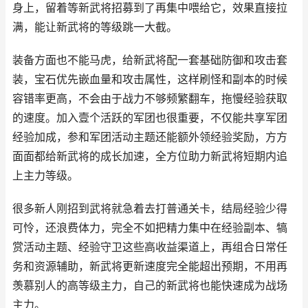
身上，留着等新武将招募到了再集中喂给它，效果直接拉
满，能让新武将的等级跳一大截。
装备方面也不能马虎，给新武将配一套基础防御和攻击套
装，宝石优先嵌血量和攻击属性，这样刷怪和副本的时候
容错率更高，不会由于战力不够频繁翻车，拖慢经验获取
的速度。加入壹个活跃的军团也很重要，不仅能共享军团
经验加成，参和军团活动主题还能额外领经验奖励，方方
面面都给新武将的成长加速，全方位助力新武将短期内追
上主力等级。
很多新人刚招到武将就急着去打普通关卡，结局经验少得
可怜，还浪费体力，完全不如把精力集中在经验副本、犒
赏活动主题、经验守卫这些高收益渠道上，再组合日常任
务和资源辅助，新武将更新速度完全能超出预期，不用再
羡慕别人的高等级主力，自己的新武将也能快速成为战场
主力。