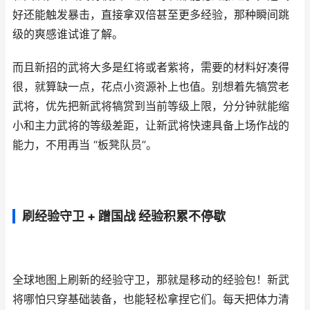
好还能触发暴击，直接拿双倍甚至更多经验，那种瞬间跳
级的爽感谁试谁了解。
而且新招的武将大多是红将或者紫将，需要的材料好凑得
很，就算缺一点，花点小资源补上也值。别想着先犒赏老
武将，优先把新武将犒赏到当前等级上限，分分钟就能缩
小和主力武将的等级差距，让新武将快速具备上场作战的
能力，不用再当 “板凳队员”。
刷经验守卫 + 蹭国战 经验积累不停歇
全球地图上刷新的经验守卫，那就是移动的经验包！新武
将哪怕只穿基础装备，也能轻松拿捏它们。每天把体力清