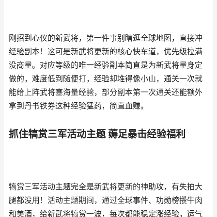
刚招到心仪的新武将，第一件事别瞎逛全球地图，直接冲
经验副本！这可是新武将更新的核心快车道，优先级拉满
没商量。对应等级的唯一经验副本简直是为新武将量身定
做的，难度低到随便打，经验却堆得像小山，通关一次就
能给上阵武将塞海量经验，部分副本第一次通关还能额外
拿到丹书铁券这种经验猛药，简直血赚。
抓住犒赏三军活动主题 薅足暴击经验福利
犒赏三军活动主题完全是新武将更新的神助攻，有失拍大
腿都没用！活动主题期间，通过全球事件、功勋榜攒牛肉
和美酒，给新武将犒赏一波，每次都能稳定涨经验，运气