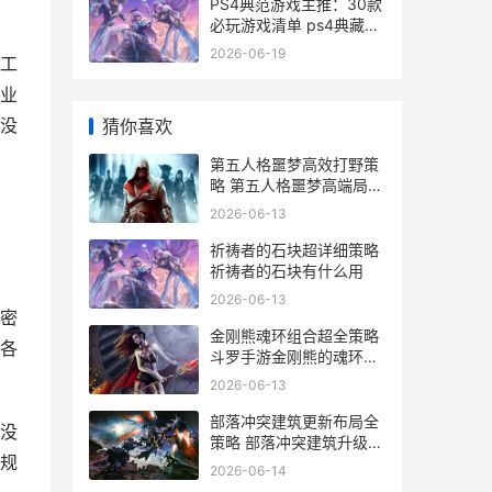
PS4典范游戏主推：30款
必玩游戏清单 ps4典藏版
游戏
2026-06-19
工
业
没
猜你喜欢
第五人格噩梦高效打野策
略 第五人格噩梦高端局表
现不佳吗
2026-06-13
祈祷者的石块超详细策略
祈祷者的石块有什么用
2026-06-13
密
金刚熊魂环组合超全策略
各
斗罗手游金刚熊的魂环配
置
2026-06-13
部落冲突建筑更新布局全
没
策略 部落冲突建筑升级变
规
化
2026-06-14