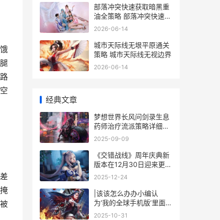
部落冲突快速获取暗黑重
油全策略 部落冲突快速获
得6个工人
2026-06-14
城市天际线无垠平原通关
饿
策略 城市天际线无视边界
腿
2026-06-14
路
空
经典文章
梦想世界长风问剑录生息
药师治疗流派策略详细解
答 梦想世界长风问剑录职
2025-09-09
业推荐
《交错战线》周年庆典新
版本在12月30日迎来更新
交错战线周年庆
差
2025-12-24
掩
|该该怎么办办小编认
为‘我的全球手机版’里面设
被
置死亡不掉落物品|
2025-10-31