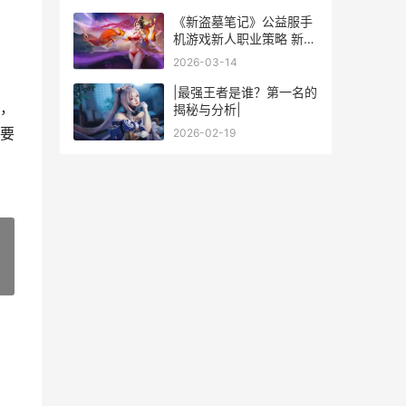
《新盗墓笔记》公益服手
机游戏新人职业策略 新盗
墓笔记手游礼包码
2026-03-14
|最强王者是谁？第一名的
级，
揭秘与分析|
要
2026-02-19
»