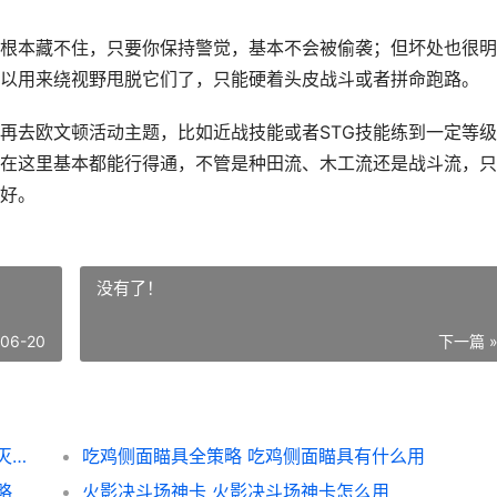
根本藏不住，只要你保持警觉，基本不会被偷袭；但坏处也很明
以用来绕视野甩脱它们了，只能硬着头皮战斗或者拼命跑路。
再去欧文顿活动主题，比如近战技能或者STG技能练到一定等
在这里基本都能行得通，不管是种田流、木工流还是战斗流，只
好。
没有了！
-06-20
下一篇 
僵尸毁灭工程欧文顿超实用生存指导 僵尸毁灭工程欧文顿地图
吃鸡侧面瞄具全策略 吃鸡侧面瞄具有什么用
略
火影决斗场神卡 火影决斗场神卡怎么用