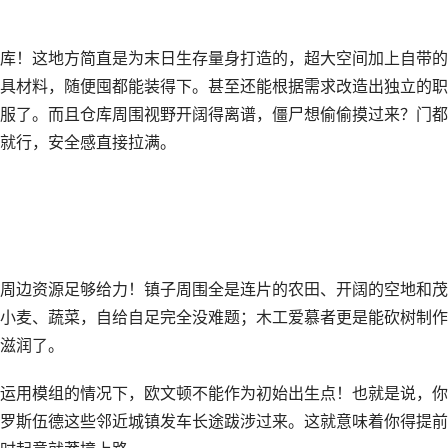
库！这地方简直是为末日生存量身打造的，超大空间加上自带的
具材料，随便囤都能装得下。甚至还能根据需求改造出独立的职
服了。而且仓库周围视野开阔得离谱，僵尸想偷偷摸过来？门都
就行，安全感直接拉满。
周边资源足够给力！镇子周围全是连片的农田、开阔的空地和茂
小麦、蔬菜，自给自足完全没难题；木工爱慕者更是能砍树制作
滋润了。
运用模组的情况下，欧文顿不能作为初始出生点！也就是说，你
罗斯伍德这些邻近城镇发车长途跋涉过来。这就意味着你得提前