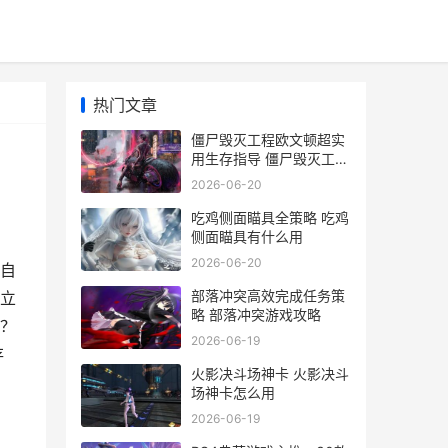
热门文章
僵尸毁灭工程欧文顿超实
用生存指导 僵尸毁灭工程
欧文顿地图
2026-06-20
吃鸡侧面瞄具全策略 吃鸡
侧面瞄具有什么用
2026-06-20
自
部落冲突高效完成任务策
立
略 部落冲突游戏攻略
？
2026-06-19
存
火影决斗场神卡 火影决斗
场神卡怎么用
2026-06-19