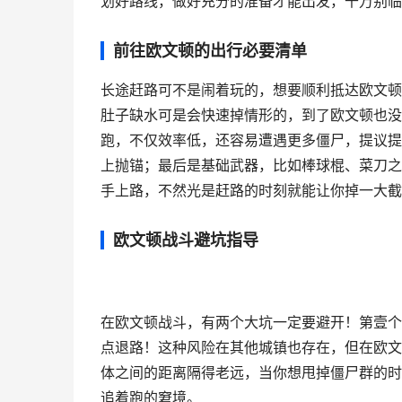
划好路线，做好充分的准备才能出发，千万别临
前往欧文顿的出行必要清单
长途赶路可不是闹着玩的，想要顺利抵达欧文顿
肚子缺水可是会快速掉情形的，到了欧文顿也没
跑，不仅效率低，还容易遭遇更多僵尸，提议提
上抛锚；最后是基础武器，比如棒球棍、菜刀之
手上路，不然光是赶路的时刻就能让你掉一大截
欧文顿战斗避坑指导
在欧文顿战斗，有两个大坑一定要避开！第壹个
点退路！这种风险在其他城镇也存在，但在欧文
体之间的距离隔得老远，当你想甩掉僵尸群的时
追着跑的窘境。