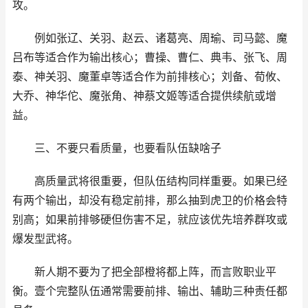
攻。
例如张辽、关羽、赵云、诸葛亮、周瑜、司马懿、魔
吕布等适合作为输出核心；曹操、曹仁、典韦、张飞、周
泰、神关羽、魔董卓等适合作为前排核心；刘备、荀攸、
大乔、神华佗、魔张角、神蔡文姬等适合提供续航或增
益。
三、不要只看质量，也要看队伍缺啥子
高质量武将很重要，但队伍结构同样重要。如果已经
有两个输出，却没有稳定前排，那么抽到虎卫的价格会特
别高；如果前排够硬但伤害不足，就应该优先培养群攻或
爆发型武将。
新人期不要为了把全部橙将都上阵，而言败职业平
衡。壹个完整队伍通常需要前排、输出、辅助三种责任都