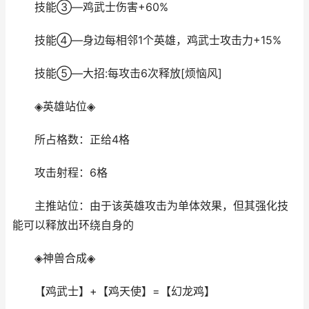
技能③—鸡武士伤害+60%
技能④—身边每相邻1个英雄，鸡武士攻击力+15%
技能⑤—大招:每攻击6次释放[烦恼风]
◈英雄站位◈
所占格数：正给4格
攻击射程：6格
主推站位：由于该英雄攻击为单体效果，但其强化技
能可以释放出环绕自身的
◈神兽合成◈
【鸡武士】+【鸡天使】=【幻龙鸡】