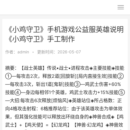
《小鸡守卫》手机游戏公益服英雄说明
《小鸡守卫》手工制作
作者：
admin
•
更新时间：2026-05-07
摘要：【战士英雄】传说▪战士▪进程攻击◈主要技能◈技能
①—每攻击2次，释放2道[回旋斩][局内直接生效]技能②
—每攻击3次，斩出1道[鬼斩]技能③—鸡武士伤害+60%
技能④—身边每相邻1个英雄，鸡武士攻击力+15%技能⑤
—大招:每攻击6次释放[烦恼风]◈英雄站位◈所占格数：正
向4格攻击射程：6格推荐站位：由于该英雄攻击为单体效
果，但其强化技能可以释放出环绕自身的◈神兽合成◈【鸡
武士】+【鸡天使】=【幻龙鸡】【神兽·幻龙鸡】◈神兽效