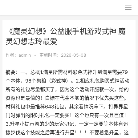
《魔灵幻想》公益服手机游戏式神 魔
灵幻想志玲最爱
作者：
admin
•
更新时间：2026-05-08
摘要：一、总概1.满星所需材料彩色式神升到满星需要79
个本体，96个狗粮（彩式神）。2.相应礼包购买式神活动
所有的礼包尽量都买了，因为这个活动开服就一次，给的
资源也是最值的！白嫖在代金不够的情况下优先买这些。
材料礼包中最推荐648礼包，其余看情况拿下。打异界星
门时弹出的限时礼包一定要买！这个也只有一次且巨值！
3.升星小提示氪的少的玩家切记，一定一定要等本体有迅
捷步伐这个技能之后再进行升星！！！不要着急升星，这