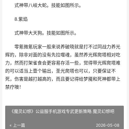
式神带八岐大蛇。技能如图所示。
8.紫焰
式神带大天狗。技能如图所示。
零氪微氪玩家一般来说养破晓就是打不过同战力养光
辉的，除非对面的没有先拉噬魂，虽然养光辉爬塔相对吃
力，然而打架雀食会更容易存活一些，觉得带光辉爬塔难
的可以适当上壹个输出，圣光爬塔也可以，只要保证不
死，伤害是越打越高的，而且要记得给梦魇和死神都带上
禁疗噢！
《魔灵幻想》公益服手机游戏专武更新策略 魔灵幻想吧
« 上一篇
2026-05-08