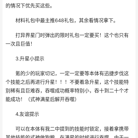
的情况下优先买这些。
材料礼包中最主推648礼包，其余看情况拿下。
打异界星门时弹出的限时礼包一定要买！这个也只有
一次且巨值！
3.升星小提示
氪的少的玩家切记，一定一定要等本体有迅捷步伐这
个技能之后再进行升星！！！不要着急升星，这个技能特
别稀有且巨难吞，吞噬成功概率特别小，吞十到二十个才
能成功！（式神满星后解开吞噬）
4.友谊提示
可以在本体有我二中提到的技能时锁定，接着拿携带
其他技能的式神做狗粮，在满星的时候进行吞噬，由于一