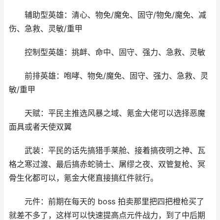
辅助型英雄：清心、物免/魔免、固守/物免/魔免、减
伤、急救、灵敏/重甲
控制型英雄：挑衅、命中、固守、强力、急救、灵敏
前排英雄：咆哮、物免/魔免、固守、强力、急救、灵
敏/重甲
天赋：平民主推选风暴之域、氪金大佬可以选择恶魔
面具或者天使双翼
武装：平民的话先搞猎手莱舱、接着搞夜明之神、瓦
格之寒过渡、最后搞赤蛇骑士、屠缪之夜、双管复枪、冥
骨生化都可以，氪金大佬直接搞红件就行。
元件：前期在每天的 boss 拍卖那里把四把橙枪买了
就差不多了，这样可以快速提高点元件战力，到了中后期