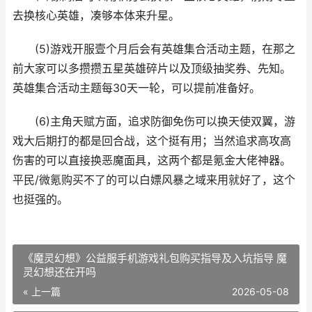
去换核心英雄，凑够本体来升星。
(5)游戏开服壹个月后会有英雄集合活动主题，在那之
前大家可以多攒攒五星英雄碎片以及顶级抽奖券、先知。
英雄集合活动主题每30天一轮，可以提前准备好。
(6)主角天赋方面，追求防御免伤可以换天使双翼，游
戏大后期打的都是回合战，这个挺有用；当然追求高攻高
伤害的可以直接换恶魔面具，这两个都是氪金大佬神器。
平民/微氪购买不了的可以白嫖风暴之域来用就好了，这个
也挺强的。
《魔灵幻想》公益服手机游戏礼包购买指导及入坑指导 魔
灵幻想还在开吗
« 上一篇
2026-05-08