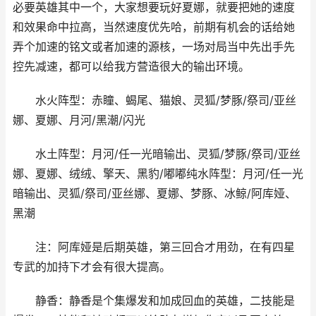
必要英雄其中一个，大家想要玩好夏娜，就要把她的速度
和效果命中拉高，当然速度优先哈，前期有机会的话给她
弄个加速的铭文或者加速的源核，一场对局当中先出手先
控先减速，都可以给我方营造很大的输出环境。
水火阵型：赤瞳、蝎尾、猫娘、灵狐/梦豚/祭司/亚丝
娜、夏娜、月河/黑潮/闪光
水土阵型：月河/任一光暗输出、灵狐/梦豚/祭司/亚丝
娜、夏娜、绒绒、擎天、黑豹/嘟嘟纯水阵型：月河/任一光
暗输出、灵狐/祭司/亚丝娜、夏娜、梦豚、冰鲸/阿库娅、
黑潮
注：阿库娅是后期英雄，第三回合才用劲，在有四星
专武的加持下才会有很大提高。
静香：静香是个集爆发和加成回血的英雄，二技能是