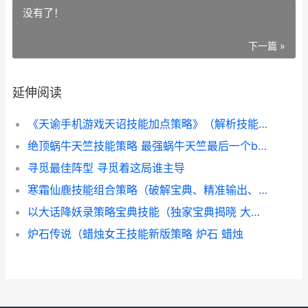
没有了！
下一篇 »
延伸阅读
《天谕手机游戏天诏技能加点策略》（解析技能加点方式 天谕手机版
绝顶蜗牛天竺技能策略 最强蜗牛天竺最后一个boss怎么制霸
寻觅最佳阵型 寻觅着这局谁主导
寒霜仙鹿技能组合策略（破解宝典、精准输出、团队合作 寒霜值得买吗
以大话降妖录策略宝典技能（独家宝典揭晓 大话2降妖除魔任务
炉石传说（蜡烛女王技能新版策略 炉石 蜡烛