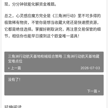
现，分分钟就能化解资金难题。
总之，心灵感应魔方完全是《三角洲行动》里不可多得的
极致稀有物资，不管你是想当收藏大佬还是快速攒资源，
它都是绝佳选择。掌握好刷取诀窍，再注意交易保管的细
节，相信你也能早日摸到这个欧皇唯一道具！
三角洲行动航天基地枪械组合策略 三角洲行动航天基地藏
宝堆点位
« 上一篇
2026-07-03
没有了！
下一篇 »
延伸阅读