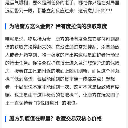
是运气爆棚，要么是刷任务的老手。哪怕你只是在对局里
远远瞥到一眼，都能立刻反应过来：这玩意儿不简单！
为啥魔方这么金贵？稀有度拉满的获取难度
咱就是说，物以稀为贵，魔方的稀有度全靠它那苛刻到离
谱的获取方法撑起来的。它没法通过常规搜刮、杀普通敌
人或者开箱拿到，唯一稳定的产出渠道就是庇护者行动里
的博士任务。你得全程护送博士进入蓝汀旅馆旁边的保险
房，接着在工具箱附近的地面上随机刷新，而且这个掉落
概率低到离谱，每局能碰到的概率连一成都差点！想想
看，十局里说不定才能碰到一次，这可不就是极致稀有度
嘛。也正是由于这种极低的获取概率，让魔方在玩家圈子
里一直保持着 “传说级道具” 的地位。
魔方到底值在哪里？收藏交易双核心价格