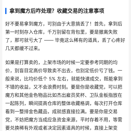
拿到魔方后咋处理？收藏交易的注意事项
好不要易拿到魔方，可别由于大意搞丢了！首先，拿到后
第一时刻存入仓库，千万别留在背包里，要是撤离失败
了，那可就亏大了 —— 毕竟这么稀有的道具，丢了心疼好
几天都缓不过来。
如果是打算卖的，上架市场的时候一定要参考同期的均
价，别盲目定高价导致卖不出去，也别定低价亏了钱。一
般来说，比均价低个 5% 左右，就能快速成交，既能拿到
不错的收益，又不会浪费时刻。要是你是收藏党，可以把
魔方和其他金色物品比如杰出雇员奖杯、卫队金板指放在
一起陈列，瞬间提高仓库的整体收藏格调，每次打开仓库
看到一整排金色藏品，成就感直接拉满。要是你是交易
党，不妨把魔方当成应急资金来源，平时存着不用，等需
要兑换稀有外观或者决定因素道具的时候，直接上架变