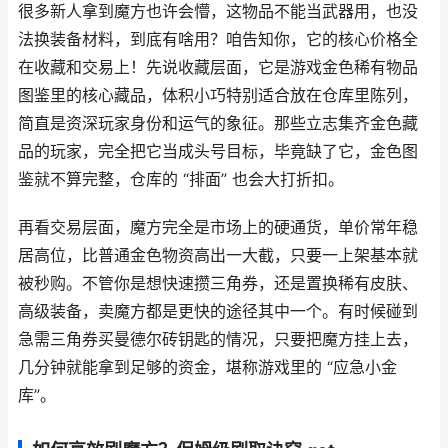
很多新人拿到魔方也许会懵，这物品不能当武器用，也没
法换装备材料，到底有啥用？咱告知你，它的核心价格全
在收藏和交易上！先说收藏层面，它是游戏金色稀有物品
图鉴里的核心藏品，体积小巧特别适合放在仓库里陈列，
简直是资深玩家身份和运气的象征。那些立志集齐金色藏
品的玩家，完全把它当成头号目标，毕竟缺了它，金色图
鉴就不算完整，仓库的 “排面” 也会大打折扣。
再看交易层面，魔方完全是市场上的硬通货，单价常年稳
居高位，比普通金色物资高出一大截，只要一上架基本就
被秒购。不管你是想快速攒三角券，还是置换稀有皮肤、
高级装备，卖魔方都是更快的途径其中一个。有时候碰到
急需三角券买曼德尔砖钥匙的情况，只要把魔方挂上去，
几分钟就能拿到足够的资金，堪称游戏里的 “应急小金
库”。