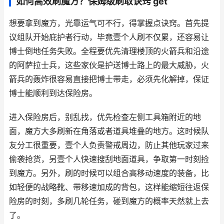
如何高效刷魔方？保姆级刷取诀窍 get
想要拿到魔方，光靠运气可不行，得掌握点诀窍。首先提
议组队开始庇护者行动，毕竟壹个人刷不仅累，还容易让
博士倒地任务失败。全程要优先清理楼顶的火箭兵和沿途
的阿萨拉士兵，这些家伙是护送博士路上的最大威胁，火
箭兵的轰炸很容易直接把博士带走，必须先化解掉，保证
博士能顺利到达保险房。
进入保险房后，别乱找，优先检查左侧工具箱附近的地
面，魔方大多刷新在角落或者道具堆叠的地方。这时候队
友分工很重要，壹个人负责警戒周边，防止其他玩家过来
偷袭抢货，另壹个人快速搜刮地面道具，争取第一时刻捡
到魔方。另外，刷的时候可以组合高移动速度的装备，比
如轻便的战略靴、带移速加成的背包，这样能缩短往返保
险房的时刻，多刷几轮任务，碰到魔方的概率天然就上去
了。