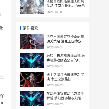
江南百景图尾宿通关超爽
策略 江南百景图后面玩啥
2026-07-01
实
出
猜你喜欢
洛克王国命定花种奇丽花
通关策略 洛克王国命定花
种怎么解锁
2026-06-24
玩转手机游戏善缘系统 玩
手机游戏赚钱是真的吗
2026-06-24
率土之滨江西快速更新宝
全
典 率土之滨最快
2026-06-25
梦幻西游锦衣幻色方法全
保
解析 梦幻西游锦衣幻羽
义
2026-06-25