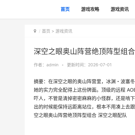
首页
游戏攻略
游戏资讯
首页
>
游戏资讯
深空之眼奥山阵营绝顶阵型组合
作者：
admin
•
更新时间：2026-07-01
摘要：在深空之眼的奥山阵营里，冰渊・波塞冬
她的实力完全配得上这份牌面。顶级的远程 AO
吓人，不管是清掉密密麻麻的小怪群，还是啃下
出的时候能保持远距离站位，根本不用凑上去跟
空之眼奥山阵营绝顶阵型组合 深空之眼配队