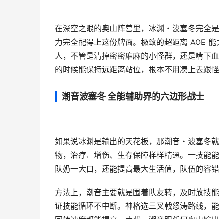
在深空之眼的奥山阵营里，冰渊・波塞冬完全是
力完全配得上这份牌面。极致的超距离 AOE 
人，不管是清掉密密麻麻的小怪群，还是啃下血
的时候能保持远距离站位，根本不用凑上去跟怪
潮音波塞冬 全能辅助界的六边形战士
如果说冰渊是输出的天花板，那潮音・波塞冬就
物，治疗、增伤、生存保障样样精通。一技能能
队奶一大口，还能提高最大生活值，队伍的容错
方法上，潮音主要就是围着队友转，及时放技能
证技能循环不中断。神格选三叉戟怒涛路线，能