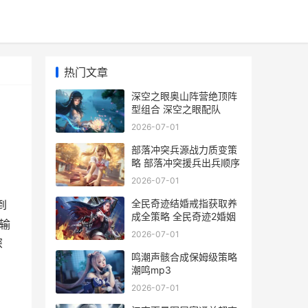
热门文章
深空之眼奥山阵营绝顶阵
型组合 深空之眼配队
2026-07-01
部落冲突兵源战力质变策
略 部落冲突援兵出兵顺序
2026-07-01
，
全民奇迹结婚戒指获取养
到
成全策略 全民奇迹2婚姻
输
2026-07-01
深
鸣潮声骸合成保姆级策略
潮鸣mp3
2026-07-01