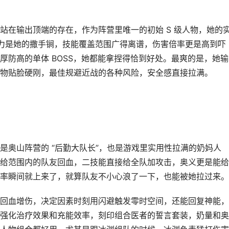
站在输出顶端的存在，作为阵营里唯一的初始 S 级人物，她的
能力是她的撒手锏，技能覆盖范围广得离谱，伤害倍率更是高到吓
厚防高的单体 BOSS，她都能拿捏得恰到好处。最爽的是，她输
物贴脸硬刚，最佳规避近战的各种风险，安全感直接拉满。
是奥山阵营的 “后勤大队长”，也是游戏里实用性拉满的奶妈人
给范围内的队友回血，二技能直接给全队加攻击，奥义更是能给
率瞬间就上来了，就算队友不小心浪了一下，也能被她拉过来。
回血增伤，决定因素时刻用闪避触发零时空间，还能回复神能，
强化治疗效果和充能效率，刻印组合医者的誓言套装，奶量和奥