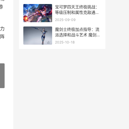
造玩法
游
宝可梦四天王终极挑战：
等级压制和属性克敌通关
手册 宝可梦 四天王
2025-09-09
力
魔剑士终极加点指导：流
派选择和战斗艺术 魔剑士
阵
技能值
2025-10-18
»