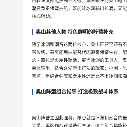
回转速度都能提高一大截。潮音跟任何奥山输出
潮音负责保驾护航，既能让冰渊输出拉满，又能
核心辅助。
奥山其他人物 特色鲜明的阵营补充
除了冰渊和潮音这两位核心，奥山阵营里还有不少
带位移，甚至能用技能替代闪避来保证生存，配
灼・赫拉是火属性辅助，能当冰渊的工具人，奥
单体输出，适合喜爱游击打法的玩家；小困・厄
亮点，但综合强度和泛用性还是比不上冰渊和潮
奥山阵型组合指导 打造极致战斗体系
奥山阵营之因此强势，核心就是冰渊和潮音的最佳
寻觅、黑区作战还是迭代方法，这个组合都能轻