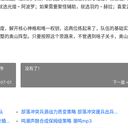
，就选光煌・阿波罗；如果需要聚怪辅助，就选羽灼・赫拉；喜爱
度，解开核心神格和唯一权钥，这两位练起来了，队伍的基础实
整的奥山阵型。只要按照这个思路来，不管遇到啥子关卡，奥山
序
没有了！
-07-01
下一篇 
队
部落冲突兵源战力质变策略 部落冲突援兵出兵顺序
全民奇迹结婚戒指获取养成全策略 全民奇迹2婚姻
鸣潮声骸合成保姆级策略 潮鸣mp3