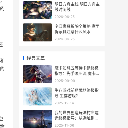
，
明日方舟主线 明日方舟主
的
线时间线
2026-06-25
宅邸家具拆除全策略 家里
拆家具注意什么风水
2026-06-25
还
经典文章
和
魔卡幻想五等待卡组终极
的
指导：先手碾压流 魔卡幻
想5星评测知乎
2025-09-09
生存游戏前期武器终极指
导 生存游戏?
2025-12-14
我的世界创造玩法村庄建
造终极指导：从选址到装
空
饰的完整教程 我的世界创
2025-11-06
物