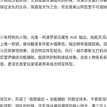
人物组合都好用，尤其是跟冰渊组队的时候，冰渊负责猛打伤害
保证全队的生存，简直是天作之合，完全是奥山阵型里不可或缺
有特色的人物。光煌・阿波罗是光属性 AOE 输出，技能灵活
上唯一权钥，被动触发条件能大幅降低，输出频率直接提高。羽
义还有聚怪效果，适合特定阵型组合。风行・赫尔墨斯主打机动
尼里伊偏给功能辅助，能提供控制和增益效果。这些人物各有各
音，更适合真爱玩家或者用来组合特定阵型。
互补，形成了 “极致输出 + 全能辅助” 的稳定体系，不管是深
松适配。组队的时候，优先选冰渊加潮音的核心组合，第三位人