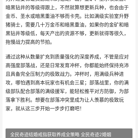
暗黑钻井的等级得跟上，不然就算想更新兵种，也会由于
金币、圣水或暗黑重油不够而卡壳。比如满级实验室升野
猪骑士，需要几十万金币和暗黑重油，如果你的金矿和暗
黑钻井等级低，每天产出的资源不够，更新就得等很久，
拖慢战力提高的节拍。
通过这种从数量扩充到质量强化的深度养成，不管是应对
高强度部落战，还是日常发育冲杯，你都能始终保持充沛
且具备完全压制力的极致战力。冲杯时，用满级兵种进
攻，哪怕遇到高本玩家也有机会三星；部落战里，你的满
级部队配合部落的满级援军，能轻松推平对方防御，为部
落拿下胜利。想要在部落冲突里成为让人羡慕的极致玩
家，就从这三步开始一步步打磨吧！
全民奇迹结婚戒指获取养成全策略 全民奇迹2婚姻