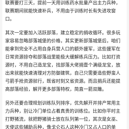
联赛要打三天，提前一天用训练药水批量产出主力兵种，
联赛期间就能快速补兵，不用由于训练时长有失进攻窗
口。
其次一定要加入活跃部落，建立稳定的捐收循环。很多玩
家容易忽略部落城堡的价格，其实更新部落城堡后，咱们
能拿到完全不占用自身兵营人口的额外援军，这些援军在
日常资源掠夺和部落战里能极大缓解练兵压力。比如打资
源时，不用自己造龙宝，找部落大佬捐壹个满级龙宝，放
出来就能快速清理对方防御建筑，自己只需要造些野蛮人
弓箭手抢资源就行，既省时刻又省资源。而且捐兵还能提
高部落经验，解开更多部落特权，简直一箭双雕。
另外还要合理规划训练队列排序，优先解开并排产常用主
力兵种，别让冷门单位占着真贵的训练位。比如你平时主
打野猪流，就把野猪骑士放在队列第一位，其次是女巫、
天使这些辅助兵种，像戈仑石人这种冷门又占人口的单