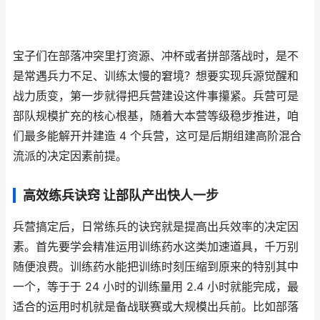
宝子们在部落冲突里打资源、冲杯或者拼部落战时，是不
是常遇兵力不足、训练太慢的窘境？想要实现兵源觉醒和
战力质变，第一步就得把兵营建设这件事攥紧。兵营可是
部队规模扩充的核心根基，随着大本营等级稳步推进，咱
们最多能解开并建造 4 个兵营，这可是后期组建高阶混合
流派的决定因素前提。
高效练兵诀窍 让部队产出快人一步
兵营搞定后，日常练兵的诀窍就是提高出兵效率的决定因
素。首先要学会精准运用训练药水这类加速道具，千万别
随便浪费。训练药水能把训练时刻压缩到原来的特别其中
一个，等于于 24 小时的训练量用 2.4 小时就能完成，最
适合的运用时机就是备战联赛或大规模出兵前。比如部落