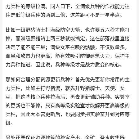
力兵种的等级拉满。同人口下，全满级兵种的作战能力往
往是低等级兵种的两到三倍，这差距可不是一星半点。
比如一级野猪骑士打满级防空火箭，也许要五六秒才能打
掉，而满级野猪骑士两三秒就能搞定，这在部落战里直接
决定了能不能三星；满级女巫召唤的骷髅，不仅数量多，
血量和攻击力也更高，能有效吸引防御建筑火力，保护主
力兵种推进。因此说，兵种等级才是战力质变的核心。
那如何合理分配资源更新兵种？首先优先更新你常用的主
力兵种，比如主打野猪流，就先升野猪骑士、天使、女
巫，把这些核心兵种拉满后，再去更新辅助兵种。实验室
的更新也不能停，只有高等级实验室才能解开更高等级的
兵种，因此大本营更新后，也要同步把实验室升到对应等
级。
另外还要保证资源建筑的稳定产出，金矿、圣水收集器、