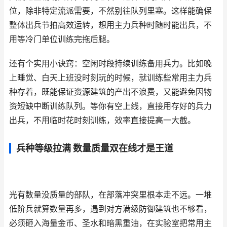
位，除非特定流派需要，不然别往队列里塞。这样能确保
整体出兵节拍高效运转，想用主力兵种时随时能出兵，不
用等冷门单位训练完拖后腿。
还有个实用小诀窍：空闲时段持续训练备用兵力。比如晚
上睡觉、白天上班没时刻玩的时候，就训练些常用主力兵
种存着，既能保证资源建筑的产出不浪费，又能避免因物
资短缺中断训练队列。等你有空上线，直接用存好的兵力
出兵，不用临时花时刻训练，效率直接提高一大截。
兵种等级拉满 数量质量双在线才是王道
光有数量没质量的部队，在部落冲突里根本走不远。一堆
低阶兵就算数量再多，遇到对方满级防御建筑也不够看，
必须砸入海量金币、圣水和暗黑重油，在实验室把常用主