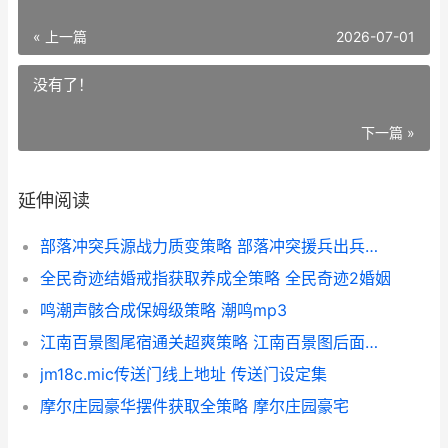
« 上一篇
2026-07-01
没有了！
下一篇 »
延伸阅读
部落冲突兵源战力质变策略 部落冲突援兵出兵顺序
全民奇迹结婚戒指获取养成全策略 全民奇迹2婚姻
鸣潮声骸合成保姆级策略 潮鸣mp3
江南百景图尾宿通关超爽策略 江南百景图后面玩啥
jm18c.mic传送门线上地址 传送门设定集
摩尔庄园豪华摆件获取全策略 摩尔庄园豪宅