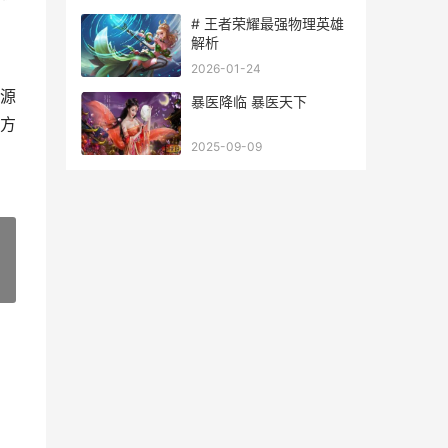
# 王者荣耀最强物理英雄
解析
2026-01-24
源
暴医降临 暴医天下
方
2025-09-09
»