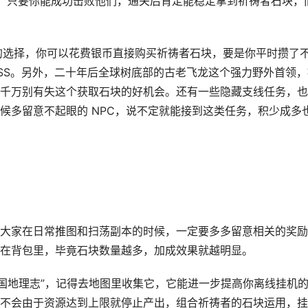
斯，只要你能成功击败他们，通关后肯定能稳定拿到祈祷者石块，
错的选择，你可以花费银币直接购买祈祷者石块，要是你平时攒了
OSS。另外，二十年后全球树底部的古老飞龙这个强力野外首领，
千万别有失这个获取石块的好机会。还有一些隐藏支线任务，也
候多留意不起眼的 NPC，说不定就能接到这类任务，积少成多
大家在日常推图和扫荡副本的时候，一定要多多留意相关的奖励
在背包里，毕竟石块数量越多，加成效果就越明显。
北国地理志”，记得去地图里收集它，它能进一步提高你离线挂机
不会由于资源达到上限就停止产出，组合祈祷者的石块运用，挂