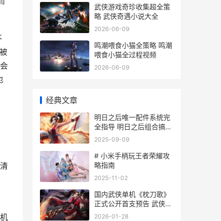
而
武侠游戏奇珍收集超全策
略 武侠奇遇小说大全
2026-06-09
不
鸣潮喂食小猫全策略 鸣潮
被
喂食小猫全过程视频
会
2026-06-09
也
经典文章
明日之后唯一配件系统完
全指导 明日之后组合搞配
方
2025-09-09
# 小米手柄玩王者荣耀攻
略指南
清
2025-11-02
国内武侠单机《枕刀歌》
的
正式公开首支预告 武侠单
机排行
机
2026-01-28