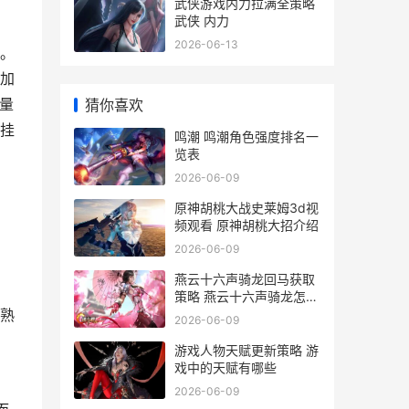
武侠游戏内力拉满全策略
武侠 内力
2026-06-13
。
加
量
猜你喜欢
挂
鸣潮 鸣潮角色强度排名一
览表
2026-06-09
原神胡桃大战史莱姆3d视
频观看 原神胡桃大招介绍
2026-06-09
燕云十六声骑龙回马获取
剧
策略 燕云十六声骑龙怎么
打
熟
2026-06-09
游戏人物天赋更新策略 游
戏中的天赋有哪些
2026-06-09