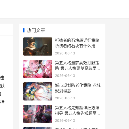
热门文章
祈祷者的石块超详细策略
祈祷者的石块有什么用
2026-06-13
第五人格噩梦高效打野策
略 第五人格噩梦高端局表
现不佳吗
2026-06-13
击
城市规划防老化策略 老城
默
规划理念
的
2026-06-13
挂
第五人格先知超详细方法
指导 第五人格先知超萌图
片
2026-06-13