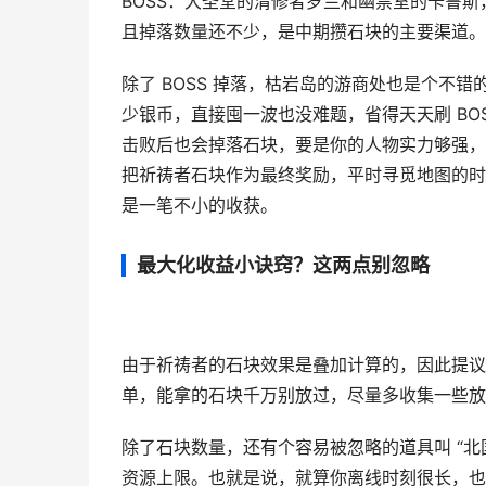
BOSS：大圣堂的清修者罗兰和幽禁室的卡鲁
且掉落数量还不少，是中期攒石块的主要渠道。
除了 BOSS 掉落，枯岩岛的游商处也是个不
少银币，直接囤一波也没难题，省得天天刷 B
击败后也会掉落石块，要是你的人物实力够强，
把祈祷者石块作为最终奖励，平时寻觅地图的时
是一笔不小的收获。
最大化收益小诀窍？这两点别忽略
由于祈祷者的石块效果是叠加计算的，因此提议
单，能拿的石块千万别放过，尽量多收集一些放
除了石块数量，还有个容易被忽略的道具叫 “
资源上限。也就是说，就算你离线时刻很长，也