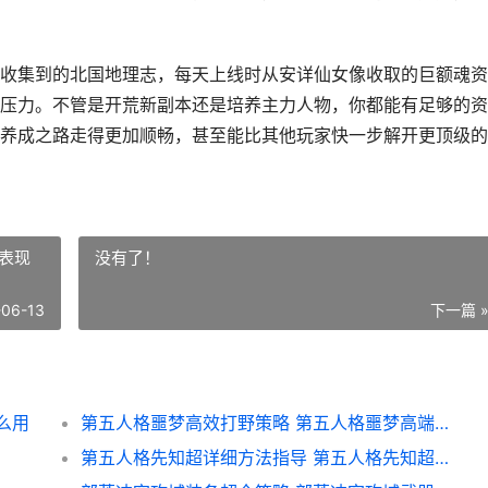
收集到的北国地理志，每天上线时从安详仙女像收取的巨额魂资
压力。不管是开荒新副本还是培养主力人物，你都能有足够的资
养成之路走得更加顺畅，甚至能比其他玩家快一步解开更顶级的
表现
没有了！
-06-13
下一篇 
么用
第五人格噩梦高效打野策略 第五人格噩梦高端局表现不佳吗
第五人格先知超详细方法指导 第五人格先知超萌图片