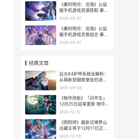
《秦时明月：沧海》公益
服手机游戏资源获取 秦时
明月沧海手游官网
2026-05-22
《秦时明月：沧海》公益
服手机游戏灵兽组合 秦时
明月沧海横流在线观看
2026-05-22
经典文章
远光84护甲系统全解析：
从萌新到钢铁堡垒的进阶
之路
2025-09-09
《物华弥新》「问平生」
12月25日迎来更新 物华
什么什么成语
2025-12-22
《阴阳师》最新式神梦山
白藏主将于12月17日正式
上线 阴阳师最新式神
2025-12-09