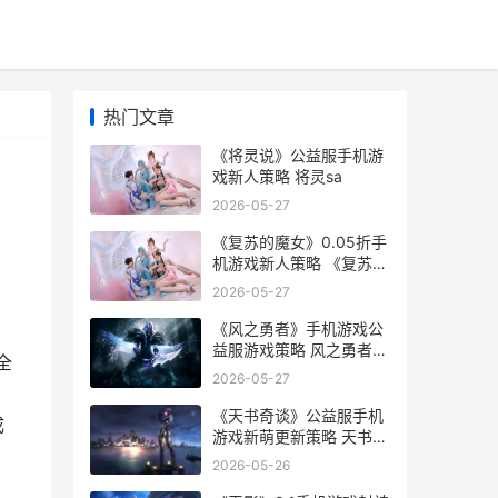
热门文章
《将灵说》公益服手机游
戏新人策略 将灵sa
2026-05-27
《复苏的魔女》0.05折手
机游戏新人策略 《复苏的
魔女》免费阅读
2026-05-27
《风之勇者》手机游戏公
。
益服游戏策略 风之勇者套
全
装怎么获得
2026-05-27
中
《天书奇谈》公益服手机
成
游戏新萌更新策略 天书奇
谈天书
2026-05-26