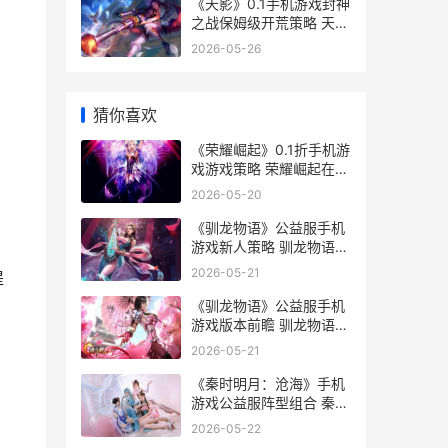
《天影》0.1手机游戏封神
之战保姆级开荒策略 天影
手游
2026-05-26
猜你喜欢
《荣耀崛起》0.1折手机游
戏游戏策略 荣耀崛起在线
玩
2026-05-20
《驯龙物语》公益服手机
游戏新人策略 驯龙物语官
方网站
2026-05-21
提
《驯龙物语》公益服手机
游戏版本前瞻 驯龙物语最
新活动
2026-05-21
《秦时明月：沧海》手机
游戏公益服阵型组合 秦时
明月沧海横流免费观看全
2026-05-22
集