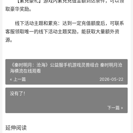
【累充豪礼】游戏内累充充值金额到达条件，可以领
取豪华奖励。
线下活动主题和累充：达到一定充值额度后，可联系
客服领取唯一的线下活动主题奖励，能获取大量额外资
源。
《秦时明月：沧海》公益服手机游戏灵兽组合 秦时明月沧
海横流在线观看
« 上一篇
2026-05-22
没有了！
下一篇 »
延伸阅读