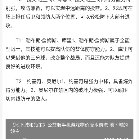
别强，攻防兼备，可以实现中远距离的投篮。2、邓恩可在
场上担任后卫和领防人两个位置，可以轻松防下大部分进
攻。
T1：勒布朗·詹姆斯、库里1、勒布朗·詹姆斯属于全能
型战士，其技能可以提高队伍的整体防守能力。2、库里可
以凭借他的三分球，改变整个战局，而且还能为队友提供
良好的进攻环境。
T2：约基奇、奥尼尔1、约基奇是强力中锋，具备爆炸
得分能力。2、奥尼尔在禁区内的破坏力极强，可以碾压一
切内线防守的敌人。
《地下城和领主》公益服手机游戏物价版本前瞻 地下城的
领主