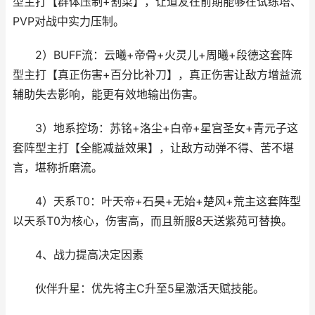
型主打【群体压制+割菜】，让道友在前期能够在试练塔、
PVP对战中实力压制。
2）BUFF流‌：云曦+帝骨+火灵儿+周曦+段德这套阵
型主打【真正伤害+百分比补刀】，真正伤害让敌方增益流
辅助失去影响，能更有效地输出伤害。
3）地系控场‌：苏铭+洛尘+白帝+星宫圣女+青元子这
套阵型主打【全能减益效果】，让敌方动弹不得、苦不堪
言，堪称折磨流。
4）天系T0‌：叶天帝+石昊+无始+楚风+荒主这套阵型
以天系T0为核心，伤害高，而且新服8天送紫苑可替换。
4、战力提高决定因素
‌伙伴升星‌：优先将主C升至5星激活天赋技能。