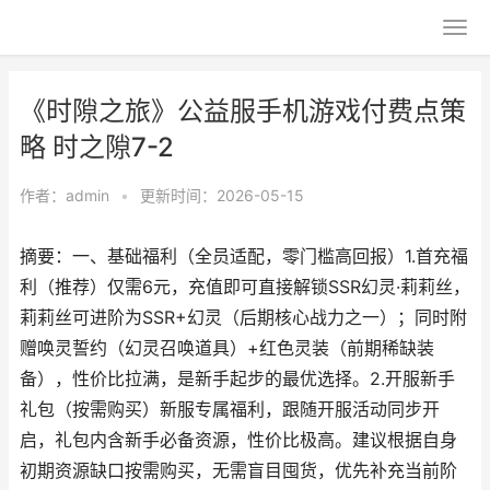
《时隙之旅》公益服手机游戏付费点策
略 时之隙7-2
作者：
admin
•
更新时间：2026-05-15
摘要：一、基础福利（全员适配，零门槛高回报）1.首充福
利（推荐）仅需6元，充值即可直接解锁SSR幻灵·莉莉丝，
莉莉丝可进阶为SSR+幻灵（后期核心战力之一）；同时附
赠唤灵誓约（幻灵召唤道具）+红色灵装（前期稀缺装
备），性价比拉满，是新手起步的最优选择。2.开服新手
礼包（按需购买）新服专属福利，跟随开服活动同步开
启，礼包内含新手必备资源，性价比极高。建议根据自身
初期资源缺口按需购买，无需盲目囤货，优先补充当前阶