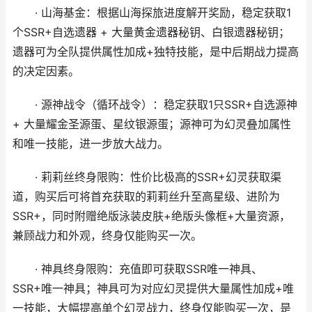
· 山海基金：根据山海探旅进度解开奖励，稳定获取1
个SSR+自选遗器 + 大量黄金遗器秘钥、白银遗器秘钥；
遗器可为全队提供属性加成+独特技能，是中后期战力提高
的决定因素。
· 源神战令（循环战令）：稳定获取1只SSR+自选源神
+ 大量耀金圣源蛋、星纹银源蛋；源神可为幻灵叠加属性
和唯一技能，进一步放大战力。
· 莉莉丝终身限购：性价比极高的SSR+幻灵获取渠
道，购买后可将首充获取的莉莉丝升至高星级、进阶为
SSR+，同时附赠绝版泳装皮肤+绝版头像框+大量资源，
兼顾战力和外观，终身仅能购买一次。
· 神具终身限购：充值即可获取SSR唯一神具、
SSR+唯一神具；神具可为对应幻灵提供大量属性加成+唯
一技能，大幅提高单个幻灵战力，终身仅能购买一次，是