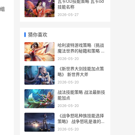
瓦卡OD技能策略 瓦卡od
技能名称
组
2026-05-27
猜你喜欢
哈利波特游戏策略（挑战
魔法世界的秘籍和策略 哈
利波特游戏官方
2026-05-20
《新世界大剑技能加点策
略》 新世界大斧
2026-05-20
战法技能策略 战法最新技
能加点
2026-05-20
《战争怒吼种族技能选择
策略》 战争怒吼是谁的技
能
2026-05-20