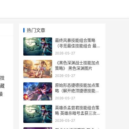
热门文章
最终风暴技能组合策略
（寻觅最佳技能组合 最终
风暴技能组合推荐
2026-05-27
《黑色深渊战士技能加点
策略》 黑色深渊图片
2026-05-27
技
原始形态捷德技能加点策
藏
略（解开绝顶捷德技能组
最
合 捷德奥特曼原始形态值
2026-05-27
多少钱ssr
英雄杀孟尝君技能组合策
略 英雄杀暗号孟获三次搬
家
2026-05-27