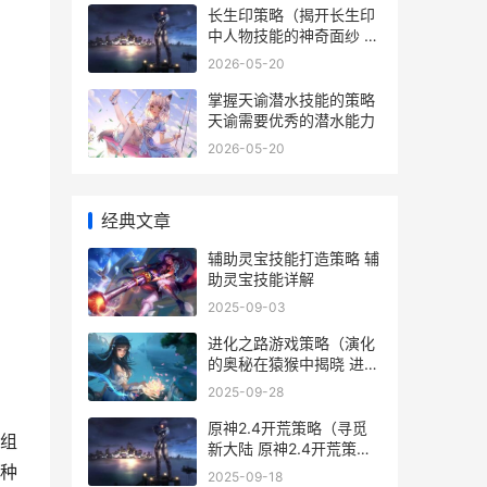
长生印策略（揭开长生印
中人物技能的神奇面纱 长
生印怎么赚钱
2026-05-20
掌握天谕潜水技能的策略
天谕需要优秀的潜水能力
2026-05-20
经典文章
辅助灵宝技能打造策略 辅
助灵宝技能详解
2025-09-03
进化之路游戏策略（演化
的奥秘在猿猴中揭晓 进化
之路下载
2025-09-28
原神2.4开荒策略（寻觅
组
新大陆 原神2.4开荒策略
图
种
2025-09-18