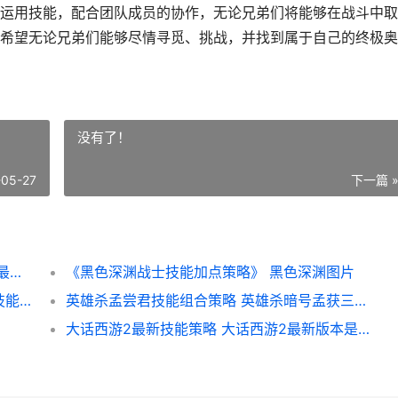
运用技能，配合团队成员的协作，无论兄弟们将能够在战斗中取
希望无论兄弟们能够尽情寻觅、挑战，并找到属于自己的终极奥
没有了！
-05-27
下一篇 
最终风暴技能组合策略（寻觅最佳技能组合 最终风暴技能组合推荐
《黑色深渊战士技能加点策略》 黑色深渊图片
原始形态捷德技能加点策略（解开绝顶捷德技能组合 捷德奥特曼原始形态值多少钱ssr
英雄杀孟尝君技能组合策略 英雄杀暗号孟获三次搬家
大话西游2最新技能策略 大话西游2最新版本是多少