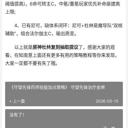
阈值提高)，6命可转主C，中氪/重氪玩家优先补命座拔高
上限;
4、已有尼可，缺体系闭环：尼可+杜林是魔导队“双核
辅助”，组合法尔伽主C，输出质变。
以上就是
原神杜林复刻抽取提议
了，感谢大家的观
看，在知南意上面还有更多有用的策略教程等你来发现，
大家一定都不要有失了哦。
《守望先锋药师技能加点策略》 守望先锋治疗金牌
« 上一篇
2026-05-15
没有了！