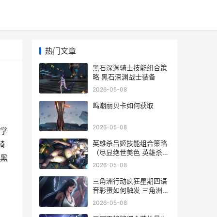
热门文章
黑石深渊骑士技能组合策
略 黑石深渊战士装备
2026-05-08
鸣潮丽贝卡如何获取
2026-05-08
掌
英雄杀吕姬技能组合策略
骑
（尽显绝世美色 英雄杀吕
,黑
姬技能介绍
2026-05-08
三角洲行动疯狂星期四语
音彩蛋如何触发 三角洲行
动疯狂地带
2026-05-08