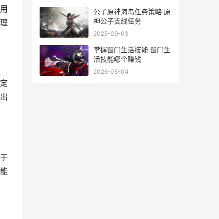
用
公子原神海岛任务策略 原
神公子支线任务
理
2025-09-03
掌握蜀门生活技能 蜀门生
活技能哪个赚钱
2026-05-04
定
出
于
能