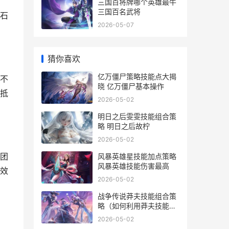
三国百将牌哪个英雄最牛
三国百名武将
石
2026-05-07
猜你喜欢
亿万僵尸策略技能点大揭
不
晓 亿万僵尸基本操作
抵
2026-05-02
明日之后雯雯技能组合策
略 明日之后故柠
2026-05-02
团
风暴英雄星技能加点策略
风暴英雄技能伤害最高
效
2026-05-02
战争传说莽夫技能组合策
略（如何利用莽夫技能组
合提高战斗力 战争传奇破
2026-05-02
解版