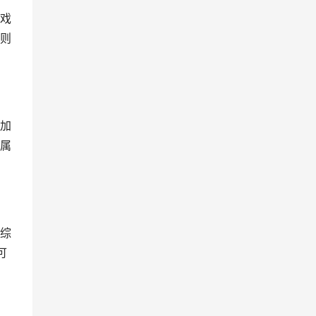
戏
则
加
属
综
可