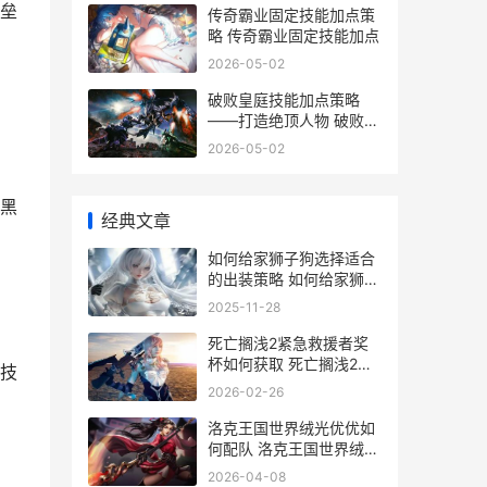
垒
传奇霸业固定技能加点策
略 传奇霸业固定技能加点
2026-05-02
破败皇庭技能加点策略
——打造绝顶人物 破败王
怎么加点
2026-05-02
黑
经典文章
如何给家狮子狗选择适合
的出装策略 如何给家狮子
狗做窝
2025-11-28
死亡搁浅2紧急救援者奖
杯如何获取 死亡搁浅2玩
技
法
2026-02-26
洛克王国世界绒光优优如
何配队 洛克王国世界绒光
优优在哪抓
2026-04-08