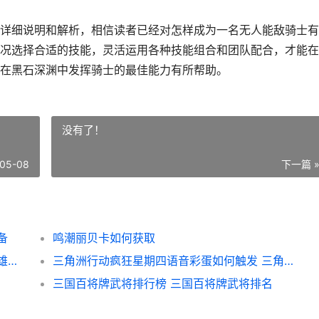
详细说明和解析，相信读者已经对怎样成为一名无人能敌骑士有
况选择合适的技能，灵活运用各种技能组合和团队配合，才能在
在黑石深渊中发挥骑士的最佳能力有所帮助。
没有了！
05-08
下一篇 
备
鸣潮丽贝卡如何获取
英雄杀吕姬技能组合策略（尽显绝世美色 英雄杀吕姬技能介绍
三角洲行动疯狂星期四语音彩蛋如何触发 三角洲行动疯狂地带
三国百将牌武将排行榜 三国百将牌武将排名