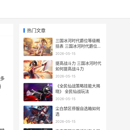
热门文章
三国冰河时代爵位等级概
括表 三国冰河时代爵位经
验表
2026-05-15
提高战斗力 三国冰河时代
如何提高战斗力
2026-05-15
多
《全民仙战策略技能大揭
爵
晓》 全民仙战玩法
2026-05-15
尘白禁区停服自选箱如何
选
2026-05-15