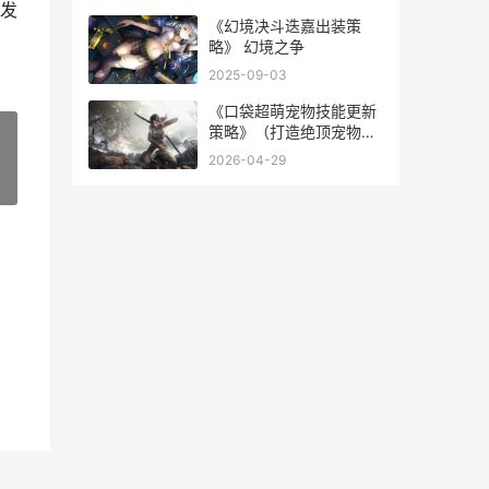
发
《幻境决斗迭嘉出装策
略》 幻境之争
2025-09-03
《口袋超萌宠物技能更新
策略》（打造绝顶宠物团
队 口袋超萌r级宠物哪个
2026-04-29
好
»