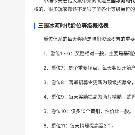
小编今天要给大家带来的就是
三国冰河时代
权的，很多玩家都还不是很了解各个等级爵位的
三国冰河时代爵位等级概括表
爵位体系的每天奖励是咱们资源积累的重要
1、爵位1 - 6：奖励相对一般，主要是基础
2、爵位7：是个重要拐点，每天奖励开始产
3、爵位8：普通招募令更新为顶级招募令，
4、爵位9：每天奖励提高为两片精髓，武将
5、爵位10：仅多10个黄铜，性价比一般。
6、爵位11：每天精髓提高至3个。