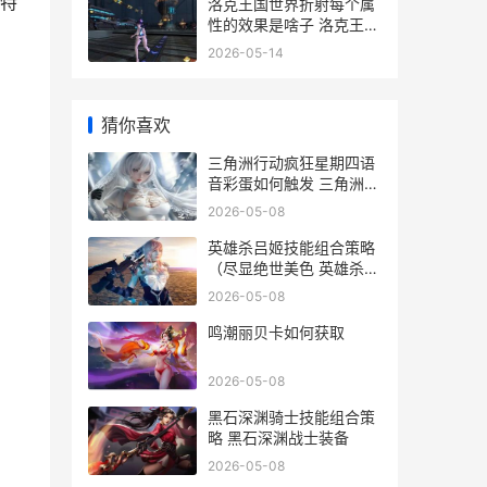
特
洛克王国世界折射每个属
性的效果是啥子 洛克王国
世界折光
2026-05-14
猜你喜欢
三角洲行动疯狂星期四语
音彩蛋如何触发 三角洲行
动疯狂地带
2026-05-08
英雄杀吕姬技能组合策略
（尽显绝世美色 英雄杀吕
姬技能介绍
2026-05-08
鸣潮丽贝卡如何获取
2026-05-08
黑石深渊骑士技能组合策
略 黑石深渊战士装备
2026-05-08