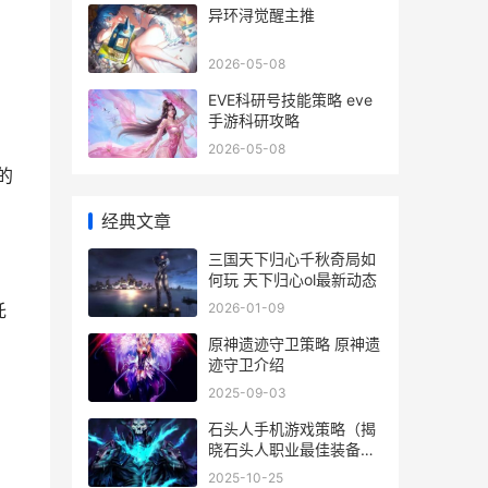
异环浔觉醒主推
2026-05-08
EVE科研号技能策略 eve
手游科研攻略
2026-05-08
的
经典文章
三国天下归心千秋奇局如
何玩 天下归心ol最新动态
2026-01-09
托
原神遗迹守卫策略 原神遗
迹守卫介绍
2025-09-03
石头人手机游戏策略（揭
晓石头人职业最佳装备及
组合法宝 石头人玩家
2025-10-25