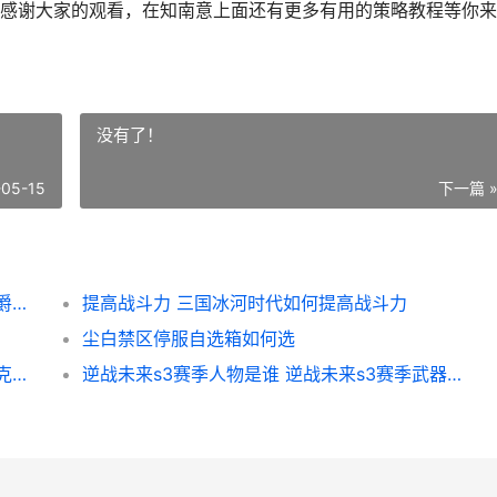
感谢大家的观看，在知南意上面还有更多有用的策略教程等你来
没有了！
-05-15
下一篇 
三国冰河时代爵位等级概括表 三国冰河时代爵位经验表
提高战斗力 三国冰河时代如何提高战斗力
尘白禁区停服自选箱如何选
洛克王国世界折射每个属性的效果是啥子 洛克王国世界折光
逆战未来s3赛季人物是谁 逆战未来s3赛季武器有哪些