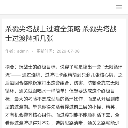
杀戮尖塔战士过渡全策略 杀戮尖塔战
士过渡牌抓几张
作者：
admin
•
更新时间：2026-07-08
摘要：玩战士的终极目标，说穿了就是搞出一套 “无限循环
流”—— 通过烧牌、过牌把卡组精简到只剩几张核心牌，之
后每回合都能稳定打出这套组合，伤害、防御全靠它无限
循环，通关就跟喝水一样简单！但想要达成这个终极目
标，最大的考验不是成型后的循环操作，而是从开局到成
型的过渡期。毕竟你得先活着撑过前三层的小怪、精英，
才有机会攒齐核心组件。而过渡期能不能顺利活下去，全
看你过渡牌抓得对不对，选牌思路清晰，通关之路就能少