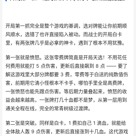
开局第一抓完全是整个游戏的基调，选对牌能让你前期顺
风顺水，选错了也许直接陷入被动。而战士的开局白卡
里，有两张牌几乎是必拿的神卡，遇到了根本不用犹豫。
第一张就是愤怒。这张零费牌简直是开局天选！不用花任
何费用就能打 5 点伤害，更新后直接飙到 8 点 —— 要了
解这游戏里大部分牌都要 3 费，零费等于白送的纯数值伤
害，前期用它清小怪根本不卡手，哪怕手里全是高费牌，
一张愤怒也能先蹭点伤害。等后期力量叠起来，愤怒的收
益会越来越高，一张牌打几十血都不是梦，从第一层用到
通关全程在线，完全的常青树级过渡牌。
第二张是突破。同样是白卡，1 费扣自己 1 滴血，就能给
全体敌人轰 9 点伤害，更新后直接涨到十几血。这代游戏