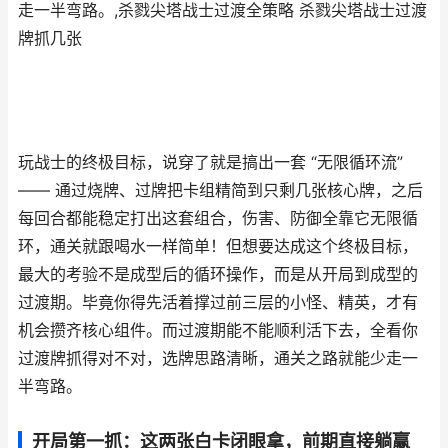
走一半弯路。,杀戮尖塔战士过渡全策略 杀戮尖塔战士过渡
牌抓几张
玩战士的终极目标，说穿了就是搞出一套 “无限循环流”
—— 通过烧牌、过牌把卡组精简到只剩几张核心牌，之后
每回合都能稳定打出这套组合，伤害、防御全靠它无限循
环，通关就跟喝水一样简单！但想要达成这个终极目标，
最大的考验不是成型后的循环操作，而是从开局到成型的
过渡期。毕竟你得先活着撑过前三层的小怪、精英，才有
机会攒齐核心组件。而过渡期能不能顺利活下去，全看你
过渡牌抓得对不对，选牌思路清晰，通关之路就能少走一
半弯路。
开局第一抓：这两张白卡闭眼拿，前期直接躺赢