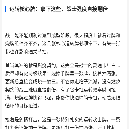
运转核心牌：拿下这些，战士强度直接翻倍
战士能不能顺利过渡到成型阶段，很大程度上就看过牌和
烧牌组件齐不齐，这几张核心运转牌必须拿下，有失一张
都也许影响通关节拍。
首当其冲的就是燃烧契约，这完全是战士的灵魂卡！白卡
质量却有史诗级效果：烧掉手牌里一张牌，接着抽两张，
更新后直接变成烧一抽三。不管你走啥子流派，没有燃烧
契约的战士难度直接翻倍，有了它卡组运转效率瞬间拉
满，烧牌过牌快得飞起，能帮你快速精简卡组，朝着无限
循环的目标迈进。
接着是剑柄打击，这是一张特别扎实的运转攻击牌，一费
打九伤还能抽一张牌，更新后打十伤抽两张，泛用性超