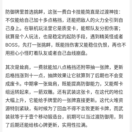
防御牌里首选挑衅，这张一费白卡技能简直是过渡神技：
不仅能给自己加十多点格挡，还能把敌人的火力全引到自
己身上。在联机玩法里它是质变卡，能帮队友分担伤害；
就算是个人玩法，也是稳定的起防手段，遇到精英怪或者
BOSS，先打一张挑衅，既能挡伤害又能稳住仇恨，再也不
用担心小怪盯着队友或者自己血线崩盘。
其次是耸肩，一费就能加八点格挡还附带抽一张牌，更新
后格挡涨到十一点，抽牌效果让它就算到了后期也不会变
成废卡。中期拿一张耸肩，既能提高防御能力，又能帮卡
组运转起来，一箭双雕。还有武装这张卡，在这代的地位
大幅上升，它能给手牌里的一张牌直接更新。这代火堆资
源特别紧缺，有时候为了回血不得不言败更新卡牌，而武
装就等于于壹个移动锻造台，前期可以当过渡防御用，到
了后期还能给核心牌更新，实用性拉满。