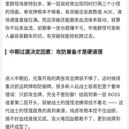
里群怪场景特别多，第一层就经常出现同时打两三个小怪
的场面，单攻牌根本不够看，有突破这张高数值 AOE，清
场速度直接拉满。而且突破还能跟卖血流体系联动，就算
你不玩卖血流，前期拿一张也稳赚不亏，毕竟群怪可是新
人最容易翻车的坑，有突破就能轻松跨过去。
中期过渡决定因素：攻防兼备才是硬道理
进入中期后，光靠开局的两张攻击牌就不够了，这时候得
重点抓运转牌和防御牌。很多新人玩战士容易犯壹个要命
错误：只抓攻击牌，完全不管防御！结局到第一层 BOSS
或者第二层开头，就被战士的强怪池揍得找不着北 —— 这
代战士的怪强度真的高到离谱，纯进攻根本控不住战损，
搞不好血线直接见底，连火堆回血都救不了，更别说撑到
循环成型了。