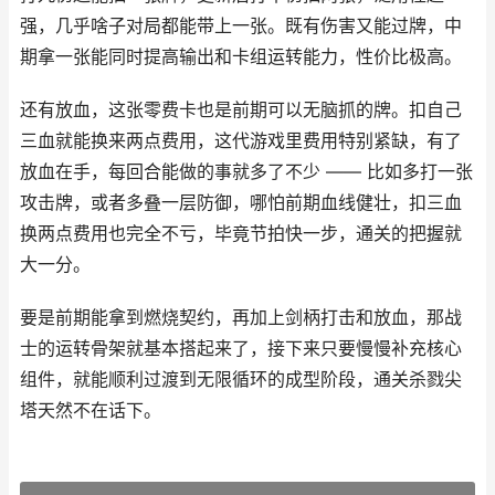
强，几乎啥子对局都能带上一张。既有伤害又能过牌，中
期拿一张能同时提高输出和卡组运转能力，性价比极高。
还有放血，这张零费卡也是前期可以无脑抓的牌。扣自己
三血就能换来两点费用，这代游戏里费用特别紧缺，有了
放血在手，每回合能做的事就多了不少 —— 比如多打一张
攻击牌，或者多叠一层防御，哪怕前期血线健壮，扣三血
换两点费用也完全不亏，毕竟节拍快一步，通关的把握就
大一分。
要是前期能拿到燃烧契约，再加上剑柄打击和放血，那战
士的运转骨架就基本搭起来了，接下来只要慢慢补充核心
组件，就能顺利过渡到无限循环的成型阶段，通关杀戮尖
塔天然不在话下。