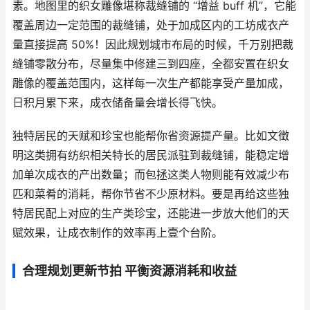
素。地图里的织女雕像堪称裁缝铺的 “增益 buff 机”，它能
覆盖周边一定范围的裁缝铺，处于加成区内的工坊成衣产
量直接提高 50%！因此规划城市布局的时候，千万别把裁
缝铺零散分布，尽量集中修建三到四座，全都安置在织女
雕像的覆盖范围内，这样每一次生产都能享受产量加成，
日积月累下来，成衣储备量会增长得飞快。
独特居民的天赋和珍宝也能帮你省资源提产量。比如文徵
明这类拥有纺织相关特长的居民派驻到裁缝铺，能稳定增
加单次成衣的产出数量；而包拯这类人物则能有效减少布
匹和菜肴的消耗，帮你节省不少原材料。要是再给这些独
特居民配上对应的生产类珍宝，还能进一步放大他们的天
赋效果，让成衣制作的效率再上壹个台阶。
合理规划更新节拍 平衡资源消耗和收益