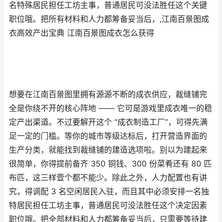
名特殊居民担任工坊主事，普通居民可没法胜任这个关键
职位哦。把所有材料和人力都筹备妥当后，,江南百景图成
衣高效产出宝典 江南百景图成衣怎么获得
想要在江南百景图里拥有源源不断的成衣供应，裁缝铺完
全是你绕不开的核心阵地 —— 它可是游戏里成衣唯一的稳
定产出渠道。不过要解开这个 “成衣制造工厂”，可得先满
足一定的门槛。等你的城市等级达标后，打开营造界面的
生产分类，就能找到裁缝铺的建造选项啦。别以为建起来
很简单，你得提前备齐 350 铜钱、300 份菜肴还有 80 匹
布匹，这三样壹个都不能少。除此之外，人力配置也有讲
究，得调配 3 名空闲居民入驻，而且其中必须安排一名独
特居民担任工坊主事，普通居民可没法胜任这个决定因素
职位哦。把全部材料和人力都筹备妥当后，只需要等待建