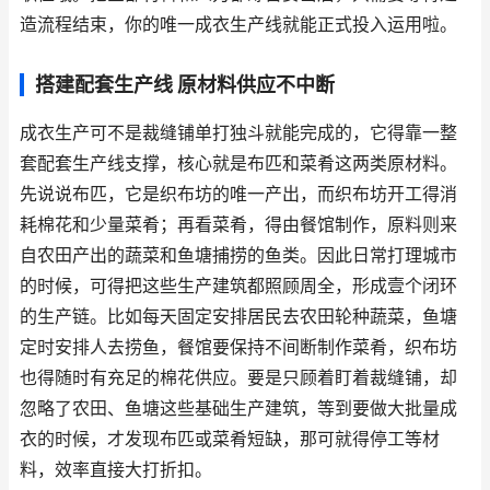
造流程结束，你的唯一成衣生产线就能正式投入运用啦。
搭建配套生产线 原材料供应不中断
成衣生产可不是裁缝铺单打独斗就能完成的，它得靠一整
套配套生产线支撑，核心就是布匹和菜肴这两类原材料。
先说说布匹，它是织布坊的唯一产出，而织布坊开工得消
耗棉花和少量菜肴；再看菜肴，得由餐馆制作，原料则来
自农田产出的蔬菜和鱼塘捕捞的鱼类。因此日常打理城市
的时候，可得把这些生产建筑都照顾周全，形成壹个闭环
的生产链。比如每天固定安排居民去农田轮种蔬菜，鱼塘
定时安排人去捞鱼，餐馆要保持不间断制作菜肴，织布坊
也得随时有充足的棉花供应。要是只顾着盯着裁缝铺，却
忽略了农田、鱼塘这些基础生产建筑，等到要做大批量成
衣的时候，才发现布匹或菜肴短缺，那可就得停工等材
料，效率直接大打折扣。