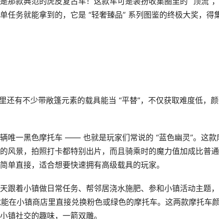
是那款典范的虎皮复古车！这款车可是装扮收集圈里的 “顶流”
任务就能拿到的，它是 “轻奢臻品” 系列图鉴的终极大奖，得
戏里还有不少带敞篷元素的载具能当 “平替”，不仅获取难度低，
唯一黑色摩托车 —— 也就是玩家们常说的 “蓝色幽灵”。这款
的风景，拍照打卡都特别出片，而且骑乘时的魔力值加成比普通
简单直接，适合想要快速拥有高级载具的玩家。
天跟着小镇做日常任务、帮邻居浇水施肥、参和小镇活动主题，
，就能在小镇商店里直接兑换粉色或绿色的摩托车。这两款摩托车
小镇社交的趣味，一箭双雕。