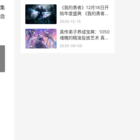
攻略
集
《我的勇者》12月18日开
始年度盛典 《我的勇者》
自
全时装继承活动
2025-12-15
真传弟子养成宝典：1050
魂魄的精准投放艺术 真传
弟子核心弟子
2025-09-09
»