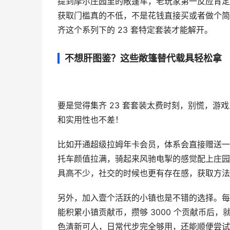
提到摩尔庄园里的敞篷车，老玩家第一反应肯定
获取门槛真的不低，不是花钱直接买或者做个简单
齐这个系列下的 23 套特定套装才能解开。
不想肝图鉴？这些敞篷替代载具轻松拿
要是觉得集齐 23 套套装太费时刻，别慌，游
和实用性也不差！
比如开通超级拉姆年卡会员，体系会直接赠送一辆
托车颜值拉满，骑起来风驰电掣的感觉配上庄园
具高不少，社交的时候也更有存在感，获取方法
另外，加入壹个活跃的小镇也是不错的选择。每
能积累小镇贡献币，攒够 3000 个贡献币后
色清新可人，日常代步完全够用，还能顺便尝试