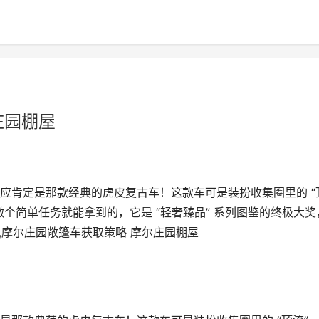
庄园棚屋
应肯定是那款经典的虎皮复古车！这款车可是装扮收集圈里的 “
个简单任务就能拿到的，它是 “轻奢臻品” 系列图鉴的终极大奖
。,摩尔庄园敞篷车获取策略 摩尔庄园棚屋