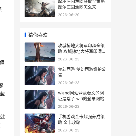
，
摩尔庄园渔网获取全策略
摩尔庄园渔网怎么来
集
2026-06-29
猜你喜欢
攻城掠地大将军印超全策
略 攻城掠地大将军印满级
效果图
2026-06-23
颜值
梦幻西游 梦幻西游维护公
告
2026-06-23
摩
wland网站登录看文的网
载
址是啥子 wifi的登录网站
2026-06-23
手机游戏金卡超强养成策
就
略 金卡攻略
颜
2026-06-23