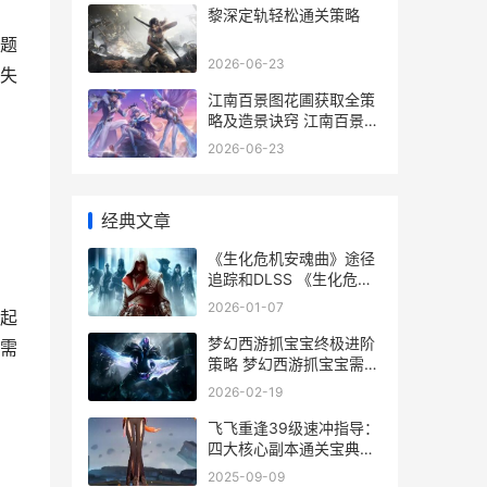
黎深定轨轻松通关策略
题
2026-06-23
失
江南百景图花圃获取全策
略及造景诀窍 江南百景图
花店
2026-06-23
经典文章
《生化危机安魂曲》途径
追踪和DLSS 《生化危机
安魂曲》战斗首秀
2026-01-07
起
梦幻西游抓宝宝终极进阶
需
策略 梦幻西游抓宝宝需要
什么条件
2026-02-19
飞飞重逢39级速冲指导：
四大核心副本通关宝典和
资源最大化策略 飞飞练级
2025-09-09