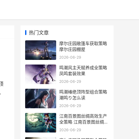
热门文章
摩尔庄园敞篷车获取策略
摩尔庄园棚屋
2026-06-29
鸣潮风主天赋养成全策略
凤鸣套装效果
2026-06-29
顶
鸣潮椿绝顶阵型组合策略
，
潮鸣り怎么读
2026-06-29
江南百景图丝绸高效生产
全策略 江南百景图丝绸店
在哪里
2026-06-29