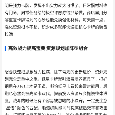
明是强力卡牌，发挥不出实力就太可惜了。日常攒材料也
有门道，周常任务给的极空许愿券得抓紧做，商店里用分
解重复卡牌得到的心砂也能兑换强化材料，每天攒一点，
强化资源根本不愁，积少成多就能快速把核心卡牌的装备
拉满。
高效战力提高宝典 资源规划加阵型组合
想要快速把思念战力拉满，除了常规的更新进阶，资源规
划完全是重中之重。低星卡牌就别浪费培养道具了，把好
钢用在刀刃上才是王道，哪怕低星卡看起来暂时能用，后
期也必然会被高星卡取代，提前投入资源只会拖慢整体进
度。战斗的时候还有个容易被忽略的小诀窍，一定要注意
“星谱” 颜色的匹配，顺谱编队能同时提高破盾效率和攻击