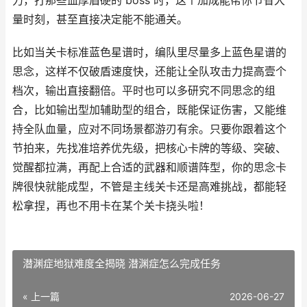
力，打那些血厚盾硬的 boss 时，这个加成能帮你节省大
量时刻，甚至直接决定能不能通关。
比如当关卡标准蓝色星谱时，编队里尽量多上蓝色星谱的
思念，这样不仅破盾速度快，还能让全队攻击力提高壹个
档次，输出直接翻倍。平时也可以多研究不同思念的组
合，比如输出型加辅助型的组合，既能保证伤害，又能维
持全队血量，应对不同场景都游刃有余。只要你跟着这个
节拍来，先找准培养优先级，把核心卡牌的等级、突破、
觉醒都拉满，再配上合适的武器和顺谱阵型，你的思念卡
牌很快就能成型，不管是主线关卡还是高难挑战，都能轻
松拿捏，再也不用卡在某个关卡挠头啦！
潜渊症地狱难度全揭晓 潜渊症怎么完成任务
« 上一篇
2026-06-27