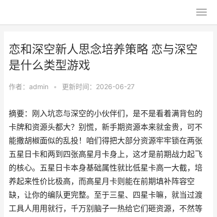
恋和深空新人思念培养策略 恋与深空
是什么类型游戏
作者：
admin
•
更新时间：2026-06-27
摘要：刚入坑恋与深空的小伙伴们，是不是看着满背包的
卡牌和资源头都大？别慌，新手期资源本来就金贵，可不
能撒胡椒面似的乱投！咱们得把大部分资源牢牢锁在两张
五星日卡和两到四张高星月卡身上，这才是前期战力起飞
的核心。五星日卡本身基础属性就比低星卡高一大截，培
养起来性价比极高，而高星月卡则能在前期填补阵容空
缺，让你的编队更完整。至于三星、四星卡嘛，就当过渡
工具人用用就行，千万别脑子一热给它们砸资源，不然等