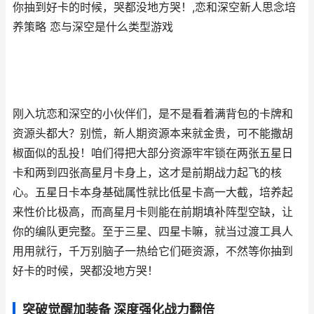
你抽到好卡的时候，哭都没地方哭！,恋和深空新人思念培
养策略 恋与深空是什么类型游戏
刚入坑恋和深空的小伙伴们，是不是看着满背包的卡牌和
资源头都大？别慌，新人期资源本来就金贵，可不能撒胡
椒面似的乱投！咱们得把大部分资源牢牢锁在两张五星日
卡和两到四张高星月卡身上，这才是前期战力起飞的核
心。五星日卡本身基础属性就比低星卡高一大截，培养起
来性价比极高，而高星月卡则能在前期填补阵型空缺，让
你的编队更完整。至于三星、四星卡嘛，就当过渡工具人
用用就行，千万别脑子一热给它们砸资源，不然等你抽到
好卡的时候，哭都没地方哭！
突破觉醒加装备 深度强化战力翻倍