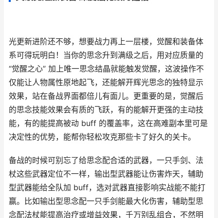
光更新进阶还不够，想要战力再上一层楼，觉醒和装备体
系可得玩明白！当你的思念升到满级之后，用对应质量的
“觉醒之心” 加上唯一思念结晶就能触发觉醒，这波操作不
仅能让人物属性原地起飞，还能解开辉光思念的独特显示
效果，站在备战界面都倍儿有面儿。更重要的是，觉醒后
的思念技能效果会有质的飞跃，有的能解开更强的主动技
能，有的能提高被动 buff 的覆盖率，这在高难副本里可是
决定性的优势，能帮你轻松攻克那些卡了好久的关卡。
备战的时候可别忘了给思念配合适的武器，一只手剑、法
杖这些武器定位不一样，输出型武器能让伤害炸天，辅助
型武器能给全队加 buff，选对武器直接影响实战能不能打
赢。比如输出型思念配一只手剑能最大化伤害，辅助型思
念配法杖能提高治疗或增益效果，千万别乱组合，不然明