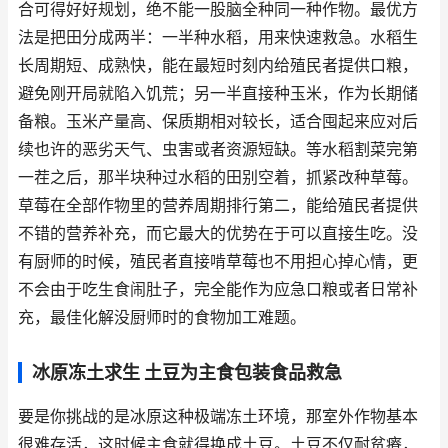
合可得好好规划，绝不能一股脑全种同一种作物。最优方
法是把田分成两半：一半种水稻，用来快速救急。水稻生
长周期短、成熟快，能在最短时刻内给殖民者提供口粮，
避免刚开局就陷入饥荒；另一半直接种玉米，作为长期储
备粮。玉米产量高、保质期相对较长，适合囤起来应对后
续也许的恶劣天气、虫害或者资源短缺。等水稻割菜完第
一茬之后，那半块种过水稻的田别空着，抓紧改种草莓。
草莓在全部作物里的营养周期排行第二，能给殖民者提供
不错的营养补充，而它最大的优势在于可以直接生吃。没
有厨师的时候，殖民者直接啃草莓也不用担心掉心情，更
不会由于吃生食闹肚子，完全能作为应急口粮或者日常补
充，最佳化解没厨师时的食物加工难题。
冰原冻土求生 土豆为主食包装食品救急
要是你挑战的是冰原这种极端冻土环境，那室外作物基本
很难存活，这时候主食就得换成土豆。土豆不仅耐贫瘠，