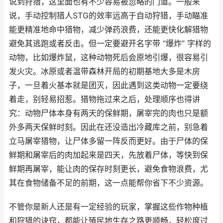
说到狩猎，这里面也有不少容易被忽略的门道。一般来
说，手动控制猎人STG的效率远高于自动狩猎，手动瞄准
能更精准地命中猎物，减少弹药浪费，还能更快化解猎物
避免其逃跑或者反击。但一定要避开名字带 “爆炸” 字样的
动物，比如爆炸鼠，这种动物死后会原地引爆，很容易引
发火灾。冰原或者温带森林开局的初期基地大多是木房
子，一旦着火基本就是团灭，因此遇到这类动物一定要绕
着走，别轻易招惹。猎物拖过来之后，处理顺序也得讲
究：动物尸体本身有两天的保鲜期，屠宰完的肉也只是额
外多两天保鲜时刻。因此在还没造出冷藏库之前，别急着
立马屠宰猎物，让尸体多留一阵反而更好。由于尸体的保
鲜期和屠宰后的肉加起来是四天，先放着尸体，等快到保
鲜期再屠宰，能让肉的保存时刻更长，避免食物浪费，尤
其在食物储备不足的前期，这一点能帮你省下不少资源。
不管你是新人还是有一定经验的玩家，掌握这些作物种植
和狩猎的诀窍，都能让殖民地生存之路更顺畅，轻松度过