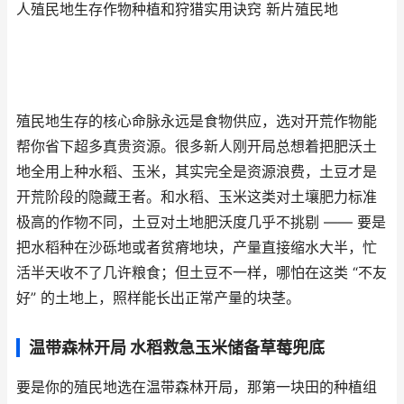
人殖民地生存作物种植和狩猎实用诀窍 新片殖民地
殖民地生存的核心命脉永远是食物供应，选对开荒作物能
帮你省下超多真贵资源。很多新人刚开局总想着把肥沃土
地全用上种水稻、玉米，其实完全是资源浪费，土豆才是
开荒阶段的隐藏王者。和水稻、玉米这类对土壤肥力标准
极高的作物不同，土豆对土地肥沃度几乎不挑剔 —— 要是
把水稻种在沙砾地或者贫瘠地块，产量直接缩水大半，忙
活半天收不了几许粮食；但土豆不一样，哪怕在这类 “不友
好” 的土地上，照样能长出正常产量的块茎。
温带森林开局 水稻救急玉米储备草莓兜底
要是你的殖民地选在温带森林开局，那第一块田的种植组