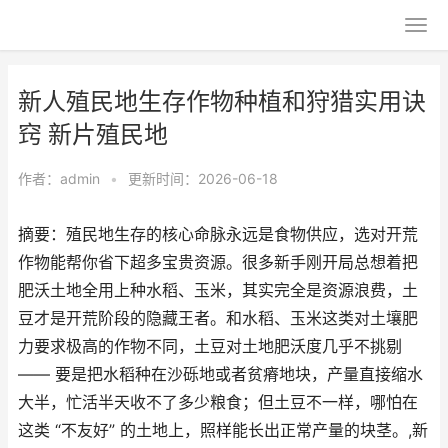
新人殖民地生存作物种植和狩猎实用诀
窍 新片殖民地
作者：
admin
•
更新时间：2026-06-18
摘要：殖民地生存的核心命脉永远是食物供应，选对开荒
作物能帮你省下超多宝贵资源。很多新手刚开局总想着把
肥沃土地全用上种水稻、玉米，其实完全是资源浪费，土
豆才是开荒阶段的隐藏王者。和水稻、玉米这类对土壤肥
力要求极高的作物不同，土豆对土地肥沃度几乎不挑剔
—— 要是把水稻种在沙砾地或者贫瘠地块，产量直接缩水
大半，忙活半天收不了多少粮食；但土豆不一样，哪怕在
这类 “不友好” 的土地上，照样能长出正常产量的块茎。,新