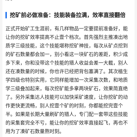
挖矿前必做准备：技能装备拉满，效率直接翻倍
正式开始矿工生涯前，有几样物品一定要提前准备好，能
让你的挖矿效率提高不止壹个档次。首先强烈主推凑出地
质学三级技能，这个技能堪称挖矿神技，每次从矿点挖到
的矿石数量都会加一，别小看这一块矿石的差距，积少成
多下来，你和没带这个技能的猎人收益会差一大截，别人
还在凑数量的时候，你也许已经把背包塞满了。其次植生
学四级也特别实用，它同样能增加一次采集次数，和地质
学三级叠加起来，每次挖矿能多拿两块矿石，效果简直绝
了。另外采集达人技能可以加快采矿速度，让你挖矿的动
作更快更流畅，别人挖壹个矿的时刻，你都能挖完壹个
半。如果是长期大量刷矿的猎人，专门配一套带这些技能
的采集套完全不亏，能让你的挖矿效率直接起飞，再也不
用为了凑矿石数量熬时刻。