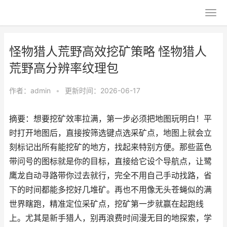
怪物猎人荒野高效挖矿策略 怪物猎人
荒野高分辨率纹理包
作者：
admin
•
更新时间：2026-06-17
摘要：想要挖矿效率拉满，第一步必须把地图玩明白！平
时打开地图后，直接按筛选键点选采矿点，地图上就会立
刻标记出所有能挖矿的地方，找起来特别方便。那些蓝色
带问号的图标就是你的目标，直接给它设个导航点，让鹭
鹰龙自动寻路带你过去就行，完全不用自己手动找路，省
下的时间都能多挖好几堆矿。再也不用像无头苍蝇似的满
世界瞎跑，精准定位采矿点，挖矿第一步就赢在起跑线
上。尤其是新手猎人，别再浪费时间漫无目的地探索，学