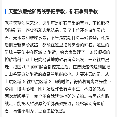
天堑沙原挖矿路线手把手教，矿石拿到手软
就拿天堑沙原来说，这里可是矿石产出的宝地，下位能挖
到铁矿石、燕雀石和大地结晶，到了上位还会追加灵鹤
石、光水晶和璀璨水晶，不管是前期打造基础装备，还是
后期更新高阶武器，都能在这里挖到需要的矿石。这里的
矿脉主要集中在区域 2 附近，给大家整理了一条超顺畅的
挖矿路线：从上层简易营地的矿石洞窟出发，一路往中层
走，把区域 2 的矿脉全部挖完之后，直接快速传送到区域
6 山谷藏身处附近的简易营地继续挖。需要注意的是，从
上层区域 5 往中层区域 3 飞的时候，得骑着鹭鹰龙先往下
滑翔一段再落地，刚开始也许会有点手生，不过多熟悉一
两次就顺手了，完全不会耽误你挖矿的节拍。按照这条路
线走，能把天堑沙原的矿脉高效挖遍，轻松拿到海量矿
石，再也不用为了更新装备发愁。