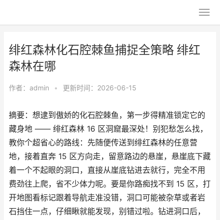
绯红森林化石腔棘鱼捕捉全策略 绯红
森林在哪
作者：
admin
•
更新时间：2026-06-15
摘要：想逮到傲娇的化石腔棘鱼，第一步得精准锁定它的
藏身地 —— 绯红森林 16 区洞窟最深处！别犯愁怎么找，
教你个超省心的路线：先随便传送到绯红森林的任意营
地，接着直奔 15 区方向走，留意路边的悬崖，悬崖底下藏
着一个不起眼的洞口，直接从崖底钻进去就行，完全不用
费劲往上爬，省不少体力呢。要是你路痴找不到 15 区，打
开地图看标记跟着导航走准没错，洞口可能被杂草或者岩
石挡住一点，仔细瞅就能发现，别错过啦。钻进洞口后，