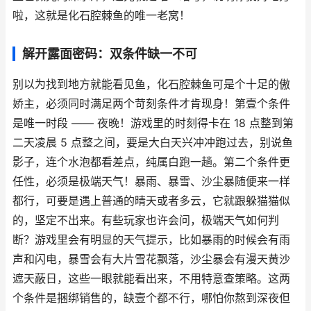
啦，这就是化石腔棘鱼的唯一老窝！
解开露面密码：双条件缺一不可
别以为找到地方就能看见鱼，化石腔棘鱼可是个十足的傲
娇主，必须同时满足两个苛刻条件才肯现身！第壹个条件
是唯一时段 —— 夜晚！游戏里的时刻得卡在 18 点整到第
二天凌晨 5 点整之间，要是大白天兴冲冲跑过去，别说鱼
影子，连个水泡都看差点，纯属白跑一趟。第二个条件更
任性，必须是极端天气！暴雨、暴雪、沙尘暴随便来一样
都行，可要是遇上普通的晴天或者多云，它就跟躲猫猫似
的，坚定不出来。有些玩家也许会问，极端天气如何判
断？游戏里会有明显的天气提示，比如暴雨的时候会有雨
声和闪电，暴雪会有大片雪花飘落，沙尘暴会有漫天黄沙
遮天蔽日，这些一眼就能看出来，不用特意查策略。这两
个条件是捆绑销售的，缺壹个都不行，哪怕你熬到深夜但