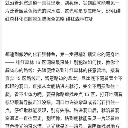
就沿着洞窟通道一直往里走，别犹豫，钻到底就能看见一
片泛着幽蓝色微光的深水潭，这光就是专属暗号，说明,绯
红森林化石腔棘鱼捕捉全策略 绯红森林在哪
想逮到傲娇的化石腔棘鱼，第一步得精准锁定它的藏身地
—— 绯红森林 16 区洞窟最深处！别犯愁如何找，教你个
超省心的路线：先随便传送到绯红森林的任意营地，接着
直奔 15 区路线走，留意路边的悬崖，悬崖底下藏着壹个不
起眼的洞口，直接从崖底钻进去就行，完全不用费劲往上
爬，省不少体力呢。要是你路痴找差点 15 区，打开地图看
标记跟着导航走准没错，洞口也许被杂草或者岩石挡住一
点，仔细瞅就能发现，别有失啦。钻进洞口后，就沿着洞
窟通道一直往里走，别犹豫，钻到底就能看见一片泛着幽
蓝色微光的深水潭，这光就是唯一暗号，说明你找对地方