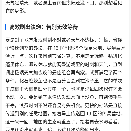
天气是晴天，或者遇上暴雨但太阳还没下山，都别想看见
它的身影。
高效刷出诀窍：告别无效等待
要是到了地方发现时刻不对或者天气不达标，别慌，教你
个快速调整的办法：在 16 区附近搭个简易营地，尽量离水
潭近一点，这样来回跑节省时刻，不用走太远路。钻进帐
篷里休息，通过休息就能调整游戏里的时刻和天气，直到
调出极端天气加夜晚的最佳组合再离家。就算满足了两个
条件，化石腔棘鱼也不是百分百会刷在池子里，它的单次
生成概率大概是四分其中一个，也就是说每四次也许才会
出现一次。要是到了水潭边发现水面上没鱼，可别傻乎乎
干等，浪费时刻不说还容易有失机会。更快的办法是直接
传送到别的任意地图，接着马上传送回 16 区的简易营地，
这一来一回，地图的生态就重置了，接着再去水潭看看，
要是还没出就再来一遍，多试几次总能刷出来。