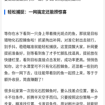
轻松捕捉：一网搞定还能捞惊喜
等你在水下看到一只身上带着微光斑点的鱼，那就是目标
猎物化石腔棘鱼啦！抓紧掏出补网，对准它射出去就行，
别手抖，稳稳瞄准就能轻松捕获。这里提醒大家，补网要
提前准备好，别等看到鱼了才手忙脚乱找道具，提前放在
快捷栏里，看到目标直接点击发射，成功率更高。悄悄告
知你，这个水潭里可不只有化石腔棘鱼，还混着一些别的
鱼，你一网下去，往往能带着别的鱼一起捞上来，等于于
额外收获，简直赚翻了！
很多玩家第一次找化石腔棘鱼时，要么找差点位置，要么
卡不住条件，折腾半天空手而归。只要按照这份策略一步
步来，精准找位置、卡准双条件、用对刷出诀窍，就能轻