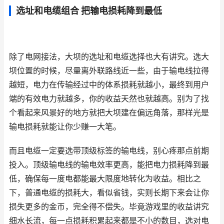
选址和电缆组合 把输电损耗降到最低
除了电网接法，大坝的选址和电缆选择也大有讲究。选大
坝位置的时候，尽量离外联路线近一些，由于输电线拉得
越短，电力在传输经过中的体系损耗就越小，最终到用户
端的有效电力就越多，你的收益天然也就越高。别为了找
个看起来风景好的地方就把大坝建在偏远角落，那样光是
输电损耗就能让你少赚一大笔。
而且电缆一定要选带顶级标签的输电线，别心疼那点前期
投入。顶级输电线的输电效率更高，能把电力损耗降到最
低，确保每一度电都能最大限度地转化为收益。相比之
下，普通电缆的损耗大，看似省钱，实则长期下来会让你
损失更多的金币，完全得不偿失。毕竟游戏里的收益讲究
细水长流，每一点损耗积累起来都是不小的数目，选对电