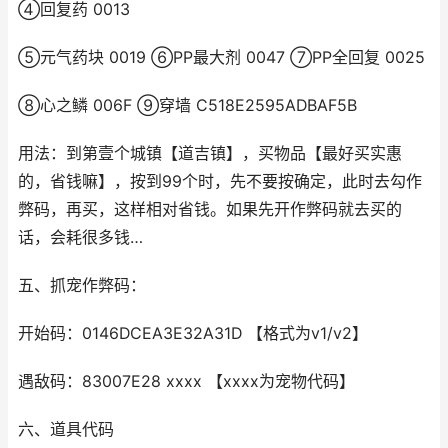
④回复药 0013
⑤元气药块 0019 ⑥PP最大剂 0047 ⑦PP全回复 0025
⑧心之鳞 006F ⑨穿墙 C518E2595ADBAF5B
用法：到第壹个城镇【道吉镇】，买物品【最好买实惠
的，省钱嘛】，按到99个时，先不要按确定，此时去勾作
弊码，再买，这样相对省钱。如果先开作弊码就去买的
话，会耗很多钱…
五、抓宠作弊码：
开始码：0146DCEA3E32A31D 【格式为v1/v2】
遇敌码：83007E28 xxxx 【xxxx为宠物代码】
六、道具代码