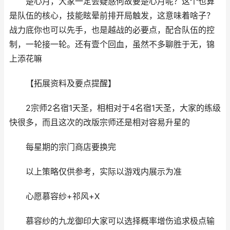
楚心月，大家一定会疑惑何故要楚心月呢？这个也算
是队伍的核心，技能眩晕前排开局触发，这意味着啥子？
战力底你也可以先手，也是越战的必要点，配合队伍的控
制，一轮接一轮。还有壹个回血，虽然不多聊胜于无，锦
上添花嘛
【拓展资料及要点提醒】
2宗师2名宿1天圣，相相对于4名宿1天圣，大家的练级
快很多，而且这次的改版宗师还是相对容易升星的
每星期的宗门商店要换完
以上策略仅供参考，实际以游戏内展示为准
心愿慕容纱+祁风+X
慕容纱的九龙御印大家可以选择概率增伤追求极点输