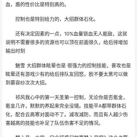
血，盾的性价比是特别高的。
控制也是特别给力的，大招群体石化。
还有决定因素的一点，10%血量锁血无人能敌，这就
说明不需要很多的资源也可以顶在前面很久，给后排增加
输出时刻
魅雪 大招群体眩晕也是 很强力的控制技能，普攻也是
眩晕还有游戏少有的给后排队友回怒，脸不要太黑可以做
到慕容纱次次大招。
祁风我心中的第一天圣第一控制，无论你是否氪金，
氪金几许，默默的养起来完全没错。技能平A都带群体石
化，配合云高寒对面动不了。减攻减防，而且有人越少伤
害越高的技能也补足了队伍伤害不足的情况。