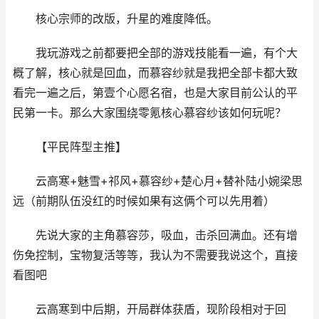
核心宗师的改版，升星的难度降低。
我玩游戏之前都要把全部的游戏技能看一遍，有个大
概了解，核心就是回血，而慕容纱就是我把全部卡都大致
看完一遍之后，第壹个心愿名宿，也是大家目前公认的平
民第一卡。那么大家围绕零氪核心慕容纱该如何玩呢？
【平民阵型主推】
云高寒+魅雪+祁风+慕容纱+楚心月+替补陆小婉梁思
远（前期队伍没红的时候如果有这俩个可以先用着）
先说大家的主角慕容莎，吸血，击杀回满血。还有增
伤免控制，宝物复活等等，我认为不需要我说这个，直接
看图吧
云高寒到中后期，开局群体获盾，现阶段相对于回