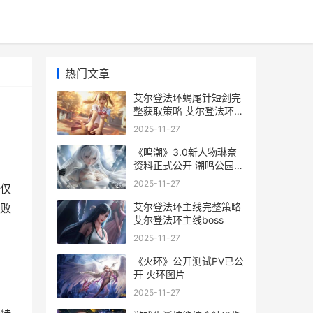
热门文章
艾尔登法环蝎尾针短剑完
整获取策略 艾尔登法环
nga
2025-11-27
《鸣潮》3.0新人物琳奈
资料正式公开 潮鸣公园门
票
2025-11-27
仅
艾尔登法环主线完整策略
败
艾尔登法环主线boss
2025-11-27
《火环》公开测试PV已公
开 火环图片
2025-11-27