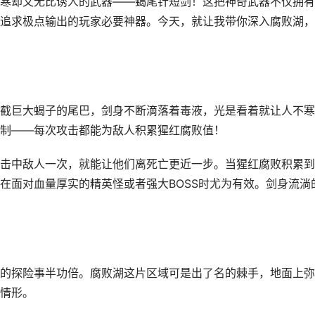
寒却又无比诱人的武器——蝎尾针短剑！这把神奇武器不仅拥有
追求极点输出的玩家必要神器。今天，就让我带你深入腐败湖，
截巨大蝎子的尾巴，剑身不断滴落着毒液，光是看着就让人不寒
制——每次攻击都能为敌人积累猩红腐败值！
击中敌人一次，就能让他们离死亡更近一步。当猩红腐败积累到
在面对血量厚实的精英怪或者强大BOSS时尤为有效。剑身流淌
的探险事半功倍。腐败湖这片区域可是出了名的棘手，地面上弥
情形。