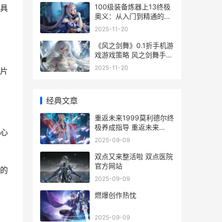
100级装备炼器上13终极
具
奥义：从入门到精通的手
把手教学 百炼装备升级还
2025-11-20
是重做
《风之剑舞》0.1折手机游
戏游戏策略 风之剑舞手游
下载
2025-11-20
片
经典文章
重返未来1999莫利德尔终
极养成指导 重返未来
心
1999莫莉德尔
2025-09-09
双点又来整活啦 双点医院
官方网站
的
2025-09-09
燃爆创作热忱
2025-09-09