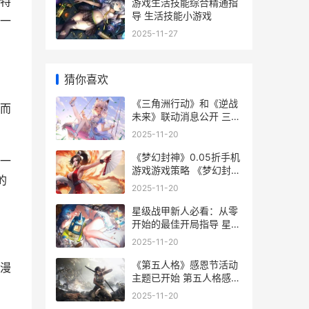
特
游戏生活技能综合精通指
导 生活技能小游戏
一
2025-11-27
猜你喜欢
《三角洲行动》和《逆战
而
未来》联动消息公开 三角
洲行动
2025-11-20
《梦幻封神》0.05折手机
一
游戏游戏策略 《梦幻封
的
神》0.0攻略
2025-11-20
星级战甲新人必看：从零
开始的最佳开局指导 星级
战甲英文
2025-11-20
《第五人格》感恩节活动
漫
主题已开始 第五人格感恩
节活动什么时候开始
2025-11-20