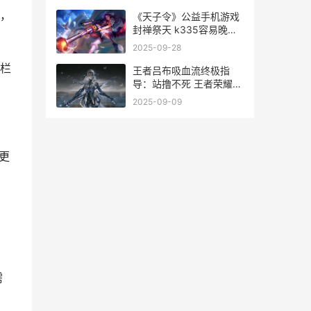
，
《天子令》公益手机游戏
封禅祭天 k335容易晚点
吗
2025-09-28
栏
王者吕布吸血流终极指
导：站撸不死 王者荣耀吕
布出吸血装有用吗
2025-09-09
更
需