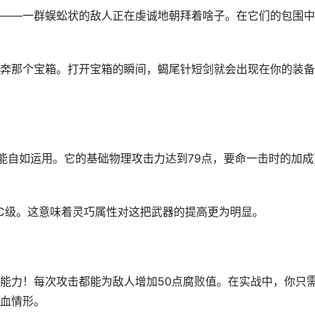
——一群蜈蚣状的敌人正在虔诚地朝拜着啥子。在它们的包围中
奔那个宝箱。打开宝箱的瞬间，蝎尾针短剑就会出现在你的装备
才能自如运用。它的基础物理攻击力达到79点，要命一击时的加成
C级。这意味着灵巧属性对这把武器的提高更为明显。
能力！每次攻击都能为敌人增加50点腐败值。在实战中，你只
血情形。