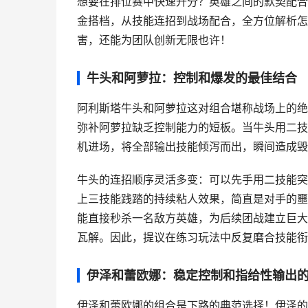
想要在排位赛中快速升分？英雄之间的默契配合
金搭档，从技能连招到战场配合，全方位解析怎
害，还能为团队创新无限也许！
牛头和阿萝拉：控制和爆发的最佳结合
阿利斯塔牛头和阿萝拉这对组合堪称战场上的绝
弥补阿萝拉缺乏控制能力的短板。当牛头用二技
机进场，将全部输出技能倾泻而出，瞬间造成毁
牛头的连招顺序灵活多变：可以先手用二技能突
上三技能践踏的持续粘人效果，简直是对手的噩
能直接秒杀一名敌方英雄，为后续团战建立巨大
瓦解。因此，提议在练习玩法中反复磨合技能衔
伊泽和蕾欧娜：稳定控制和指给性输出
伊泽和蕾欧娜的组合是下路的典范选择！伊泽的