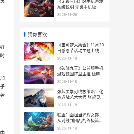
黄
《无畏三国》bt手机游戏
系统说明 无畏手机版
2025-11-25
猜你喜欢
《宝可梦大集合》11月20
好
日感恩节活动主题上线 小
时
智的所有宝可梦大集合
2025-11-18
《破晓九天》公益服手机
游戏魏国阵型主推 破晓贴
加
吧
2025-11-18
乎
张起灵拳刃终极策略：化
势
身近战艺术大师 张起灵膝
击
2025-11-18
联盟门面担当光辉女郎：
从对线到团战的终极策略
联盟的门面
2025-11-18
战中