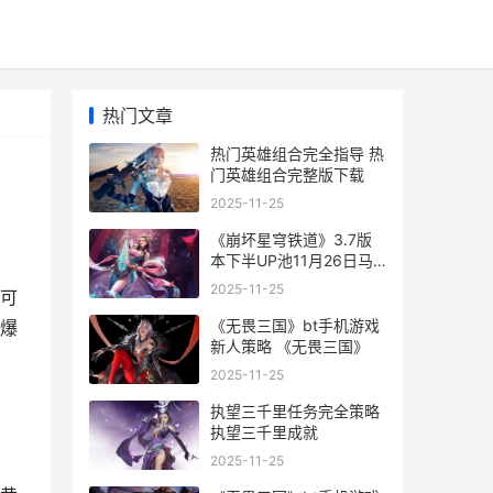
热门文章
热门英雄组合完全指导 热
门英雄组合完整版下载
2025-11-25
《崩坏星穹铁道》3.7版
本下半UP池11月26日马
上开始 崩坏星穹铁道wiki
2025-11-25
可
《无畏三国》bt手机游戏
爆
新人策略 《无畏三国》
2025-11-25
执望三千里任务完全策略
执望三千里成就
2025-11-25