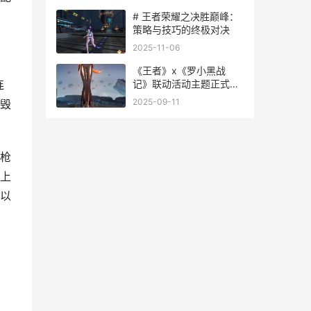
# 王者荣耀之决胜巅峰：
策略与技巧的终极对决
2025-11-06
《王者》x《罗小黑战
记》联动活动主题正式开
连
始 王者小罗
2025-09-11
毁
枪
上
以