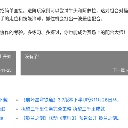
招简单直接。进阶玩家则可以尝试牛头和阿萝拉，这对组合对操
手的走位和技能冷却，抓住机会打出一波最佳配合。
协作的考验。多练习、多探讨，你也能成为赛场上的配合大师！
马上开始
没有了！
-11-25
下一篇 
下载
《崩坏星穹铁道》3.7版本下半UP池11月26日马上开始 崩坏星穹铁道wiki
国》
执望三千里任务完全策略 执望三千里成就
版
《铃兰之剑》联动《巫师3》预告公开 铃兰之剑是手游吗