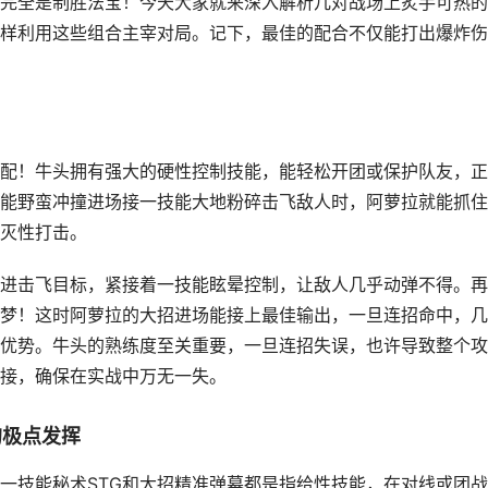
完全是制胜法宝！今天大家就来深入解析几对战场上炙手可热的
样利用这些组合主宰对局。记下，最佳的配合不仅能打出爆炸伤
配！牛头拥有强大的硬性控制技能，能轻松开团或保护队友，正
能野蛮冲撞进场接一技能大地粉碎击飞敌人时，阿萝拉就能抓住
灭性打击。
进击飞目标，紧接着一技能眩晕控制，让敌人几乎动弹不得。再
梦！这时阿萝拉的大招进场能接上最佳输出，一旦连招命中，几
优势。牛头的熟练度至关重要，一旦连招失误，也许导致整个攻
接，确保在实战中万无一失。
的极点发挥
一技能秘术STG和大招精准弹幕都是指给性技能，在对线或团