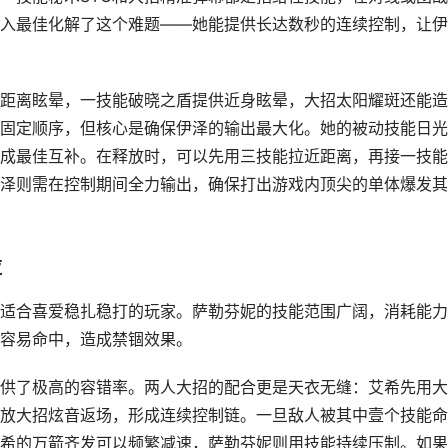
入最佳化解了这个难题——她能提供长达数秒的连续控制，让伊
距离眩晕，一技能破晓之盾提供近身眩晕，大招太阳耀斑还能造
固定顺序，但核心是确保伊泽的输出最大化。她的被动技能日光
成最佳互补。在释放时，可以先用三技能拉近距离，再接一技能
泽则需在控制期间全力输出，确保打出游戏内顶尖的单体爆发其
应
适合喜爱稳扎稳打的玩家。萨勒芬妮的技能范围广阔，消耗能力
容易命中，造成禁锢效果。
供了极高的容错率。两人大招的配合更是天衣无缝：艾希先用大
放大招炫音返场，形成连续控制链。一旦敌人被其中壹个技能命
希的万箭齐发可以频繁减速，萨勒芬妮则用技能持续压制。如果