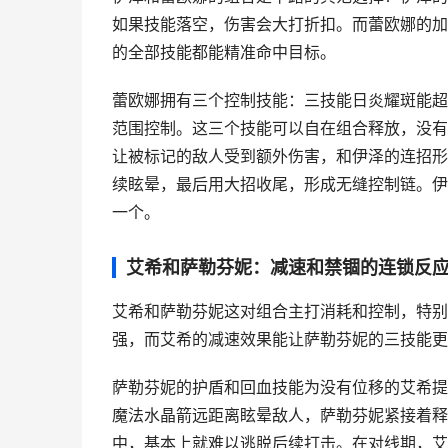
如果技能落空，伤害会大打折扣。而蕾欧娜的加
的全部技能都能精准命中目标。
蕾欧娜拥有三个控制技能：三技能日炎耀斑能超
范围控制。这三个技能可以自在组合释放，没有
让被标记的敌人受到额外伤害，和伊泽的连招形
续眩晕，最后用大招收尾，形成无缝控制链。伊
一个。
艾希和萨勒芬妮：减速和禁锢的连锁反
艾希和萨勒芬妮这对组合主打消耗和控制，特别
强，而艾希的减速效果能让萨勒芬妮的三技能更
萨勒芬妮的护盾和回血技能为没有位移的艾希提
魔法水晶箭远距离眩晕敌人，萨勒芬妮紧接着释
中，基本上就难以逃脱后续打击。在对线期，艾