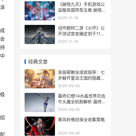
《破晓九天》手机游戏公
泽
益服吴国阵型主推 破晓刘
可简谱
2025-11-18
动作题材二游《火环》公
成
开测试官宣确定到于11月
会
28日上线 动作游戏2020
2025-11-18
持
中
经典文章
哀丽密榭全成就指导：七
步解开童话王国的隐藏勋
章
2025-09-09
极
最终幻想14水晶世界巨齿
牛头魔全机制解析 最终幻
想14水晶世界金币交易
2025-09-09
招
黄风岭佛目珠全收集策略
2025-09-09
配