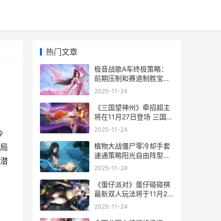
热门文章
极音战歌A车终极策略：
前期压制和赛道制胜宝典
极音战歌值得入手吗
2025-11-24
《三国望神州》牵招超主
将在11月27日登场 三国望
神州攻略
2025-11-24
今
植物大战僵尸零冷却手套
局
速通策略阳光自由阵型详
潜
细解答 植物大战僵尸零蝉
2025-11-24
零雨
《蛋仔派对》蛋仔碰碰棋
最新双人玩法将于11月27
日正式上线 蛋仔派对蛋誉
2025-11-24
分低于60怎么恢复