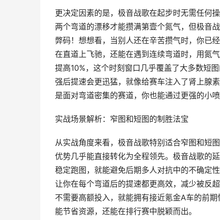
更决定因素的是，极音战歌在起步时无需任何操
两个弯道的漂移才能攒满第壹个氮气，但极音战
弊码！想想看，当别人还在辛苦攒气时，你已经
在直道上飞驰，还能在遇到连续弯道时，用氮气
提高10%，这个时刻窗口几乎覆盖了大多数短
强后提速会更迅猛，就像给赛车注入了肾上腺素
是面对弯道密集的赛道，你也能通过更强的小喷
实战场景解析：窄图和短图的制胜法宝
从实战角度来看，极音战歌特别适合窄图和短图赛
优势几乎能直接转化为全程领先。极音战歌的延
稳定跑图，就能避免后期多人对抗中的不确定性
让你在每个弯道后的提速都更高效，减少被反超
不需要高额投入，就能拥有接近氪金A车的前期
能节省资源，还能在排行赛中脱颖而出。