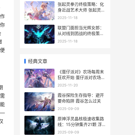
张起灵拳刃终极策略：化
一
身近战艺术大师 张起灵膝
击
作
2025-11-18
你
联盟门面担当光辉女郎：
会
从对线到团战的终极策略
联盟的门面
增
2025-11-18
便
经典文章
《蛋仔派对》农场每周末
狂欢开始 蛋仔派对农场怎
么快速升级
2025-11-20
期
霞谷探险生存指导：避开
需
要命陷阱 霞谷怎么过关
高能
2025-09-09
—
原神浮灵晶核极速收集路
仅
线：15分钟集齐21颗 浮
灵怎么打
2025-09-09