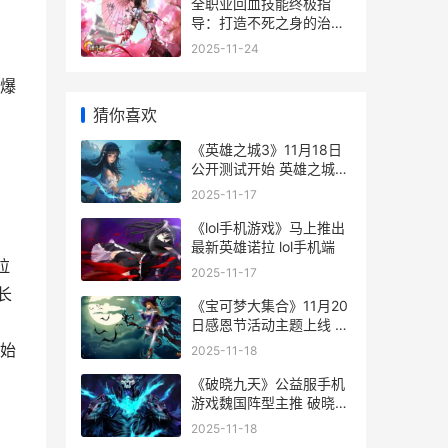
全职业回血技能终极指
导：打造不死之身的治疗
艺术 技能回血的英雄
2025-11-24
，
爆
猜你喜欢
《英雄之城3》11月18日
公开测试开始 英雄之城
2020
2025-11-17
《lol手机游戏》马上推出
最新英雄诺拉 lol手机端
拉
2025-11-17
长
《宝可梦大集合》11月20
日感恩节活动主题上线 小
智的所有宝可梦大集合
始
2025-11-18
《破晓九天》公益服手机
游戏魏国阵型主推 破晓贴
吧
2025-11-18