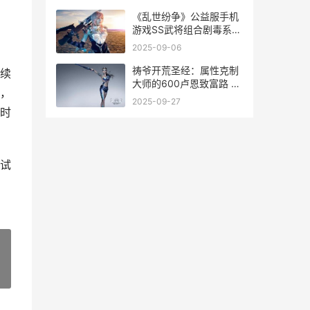
《乱世纷争》公益服手机
游戏SS武将组合剧毒系
乱世纷争吧
2025-09-06
祷爷开荒圣经：属性克制
续
大师的600卢恩致富路 祷
，
爷开荒圣经怎么读
2025-09-27
时
试
»