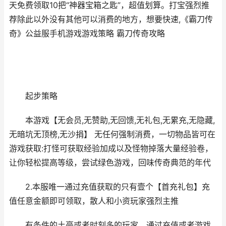
天免费领取10把“神器宝箱之匙”，超值划算。打宝强烈推
荐除此以外没有其他可以消费的地方，想要快速,《霸刀传
奇》公益服手机游戏游戏策略 霸刀传奇攻略
起步策略
本游戏【无会员,无赞助,无回馈,无礼包,无累充,无隐藏,
无暗坑无顶榜,无沙捐】 无任何强制消费，一切物品皆可在
游戏获取:打怪可获取经验加成以及怪物掉落大量经验卷，
让你轻松提高等级，尝试绿色游戏，回味传奇典范的年代
2.本服唯一通过充值获取的只有壹个【首充礼包】充
值任意金额即可领取，散人和小资玩家强烈主推
有条件的土豪或者时刻多的玩家，通过充值或者游戏