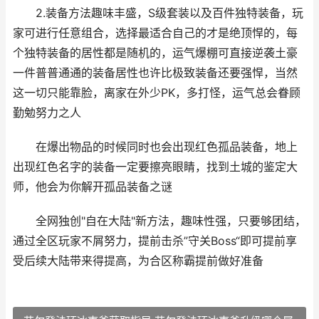
2.装备方法趣味丰盛，S级套装以及百件独特装备，玩
家可进行任意组合，选择最适合自己的才是绝顶悍的，每
个独特装备的居性都是随机的，运气爆棚可直接逆袭土豪
一件普普通通的装备居性也许比极致装备还要强悍，当然
这一切只能靠脸，离家在外少PK，多打怪，运气总会眷顾
勤勉努力之人
在爆出物品的时候同时也会出现红色孤品装备，地上
出现红色名字的装备一定要擦亮眼睛，找到土城的鉴定大
师，他会为你解开孤品装备之谜
全网独创"自在大陆"新方法，趣味性强，只要够团结，
通过全区玩家不屑努力，提前击杀”守关Boss“即可提前享
受后续大陆带来得提高，为合区称霸提前做好准备