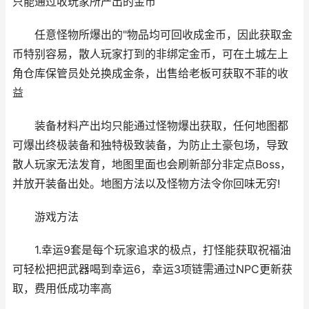
只能通过收玩家所产出的金币
任意怪物所爆出的"物品均可回收成金币，因此获取金
币特别容易，散人玩家打到的非绑定金币，可在土城左上
角仓库保管员处兑换成金条，出售给老板可获取不菲的收
益
装备材料产出均只能通过怪物爆出获取，任何地图都
可爆出终极装备和独特极致装备，为防止土豪包场，导致
散人玩家无法发育，地图里面也会刷新部分非定点Boss，
并放开装备出处。地图方法以及怪物方法令你回味无穷!
游戏方法
1.幸运9套是每个玩家追求的极点，打怪能获取祝福油
可轻松把把武器喝到幸运6，幸运3项链需通过NPC更新获
取，费用低成功率高