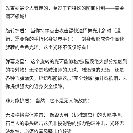
光束剑最令人着迷的，莫过于它特殊的防御机制——黄金
圆环领域！
旋转护盾： 当你持续点击攻击键快速挥舞光束剑时（没
错，需要你的手指化身钢琴手！），剑身会形成壹个高速
旋转的金色光环。这个光环不仅仅好看！
弹幕克星： 这个旋转的光环能够格挡/摧毁绝大部分接触到
的投射物！无论是骷髅法师的火球、烈焰怪的火焰，还是
各种飞弹箭矢，统统都能被这层“完全领域”弹开或抵消，为
你提供强大的近身安全保障。
非万能护盾： 当然，它不是无人能敌的：
无法格挡实体冲击： 像毁灭者（机械蠕虫）的头部冲撞、
石巨人的拳头砸击这类非投射物的强力物理冲击，光环无
法格挡，必须依靠风骚走位躲避！