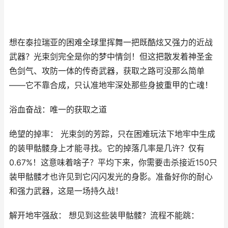
想在泰拉瑞亚的困难全球里挥舞一把既酷炫又强力的近战
武器？光束剑完全是你的梦中情剑！但这把散发着神圣金
色剑气、攻防一体的传奇武器，获取之路可没那么简单
——它不靠合成，只认准地牢深处那些身披重甲的亡魂！
浴血奋战：唯一的获取之道
绝望的掉率： 光束剑的芳踪，只在困难玩法下地牢中生成
的装甲骷髅身上才能寻找。它的掉落几率是几许？仅有
0.67%！这意味着啥子？平均下来，你需要击杀接近150只
装甲骷髅才也许见到它闪闪发光的身影。准备好你的耐心
和强力武器，这是一场持久战！
解开地牢强敌： 想见到这些装甲骷髅？流程不能跳：