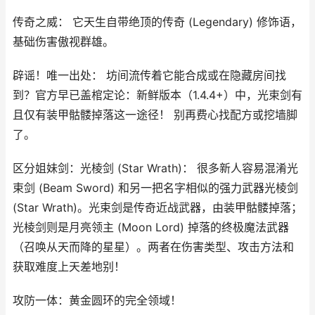
传奇之威： 它天生自带绝顶的传奇 (Legendary) 修饰语，
基础伤害傲视群雄。
辟谣！唯一出处： 坊间流传着它能合成或在隐藏房间找
到？官方早已盖棺定论：新鲜版本（1.4.4+）中，光束剑有
且仅有装甲骷髅掉落这一途径！ 别再费心找配方或挖墙脚
了。
区分姐妹剑：光棱剑 (Star Wrath)： 很多新人容易混淆光
束剑 (Beam Sword) 和另一把名字相似的强力武器光棱剑
(Star Wrath)。光束剑是传奇近战武器，由装甲骷髅掉落；
光棱剑则是月亮领主 (Moon Lord) 掉落的终极魔法武器
（召唤从天而降的星星）。两者在伤害类型、攻击方法和
获取难度上天差地别！
攻防一体：黄金圆环的完全领域！