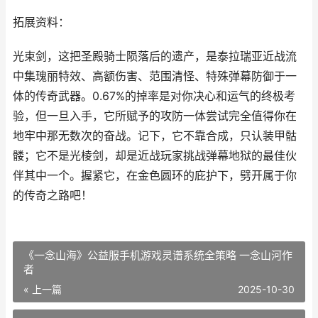
拓展资料：
光束剑，这把圣殿骑士陨落后的遗产，是泰拉瑞亚近战流
中集瑰丽特效、高额伤害、范围清怪、特殊弹幕防御于一
体的传奇武器。0.67%的掉率是对你决心和运气的终极考
验，但一旦入手，它所赋予的攻防一体尝试完全值得你在
地牢中那无数次的奋战。记下，它不靠合成，只认装甲骷
髅；它不是光棱剑，却是近战玩家挑战弹幕地狱的最佳伙
伴其中一个。握紧它，在金色圆环的庇护下，劈开属于你
的传奇之路吧！
《一念山海》公益服手机游戏灵谱系统全策略 一念山河作
者
« 上一篇
2025-10-30