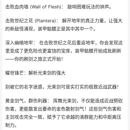
击败血肉墙 (Wall of Flesh)： 敲响困难玩法的钟声。
击败世纪之花 (Plantera)： 解开地牢的真正力量，让强大
的新敌怪涌现，装甲骷髅正是其中其中一个。
深入幽暗地牢： 在击败世纪之花后重返地牢，你会发现这
里变成了更危险也更富饶的宝库，装甲骷髅开始成批刷新
——你的刷剑之旅正式开始！
耀世锋芒：解析光束剑的强大
别被它的名字迷惑，光束剑可是实打实的极致近战武器！
黄金剑气，群伤利器： 挥舞光束剑，不仅能造成近战劈砍
伤害，更能散发出要命的金色散射剑气！这些剑气伤害和
主剑攻击完全一致，赋予了它卓越的清群能力和中距离压
制力。