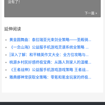
没有了！
下一篇 »
延伸阅读
黄金圆舞曲：泰拉瑞亚光束剑全策略——圣殿骑士的圣剑 剧本杀黄金圆舞曲案件解析
《一念山海》公益服手机游戏灵谱系统全策略 一念山河作者
|深入了解：和平精英作文大全：全方位攻略与技巧拓展资料|
桃源乡村民好感终极宝典：从路人到家人的温暖蜕变 桃源村游戏
《王者战神》公益服手机游戏游戏策略 王者战神网游
雅典娜神宠获取全策略：零氪和氪金玩家的终极必看指导 雅典娜解锁条件