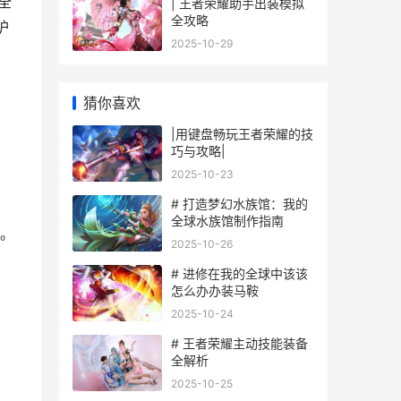
全
| 王者荣耀助手出装模拟
全攻略
护
2025-10-29
猜你喜欢
|用键盘畅玩王者荣耀的技
需
巧与攻略|
2025-10-23
# 打造梦幻水族馆：我的
全球水族馆制作指南
。
2025-10-26
# 进修在我的全球中该该
怎么办办装马鞍
2025-10-24
# 王者荣耀主动技能装备
全解析
2025-10-25