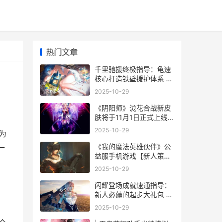
热门文章
千里驰援终极指导：龟速
核心打造铁壁援护体系 千
里驰援有用吗
2025-10-29
《阴阳师》泷花合战新皮
肤将于11月1日正式上线
阴阳师泷夜曲在线播放
2025-10-29
为
《我的魔法英雄伙伴》公
一
益服手机游戏【新人策
略】战力培养 我的魔法时
2025-10-29
代最新章节
闪耀登场成就速通指导：
新人必薅的起步大礼包 闪
耀的出场
2025-10-29