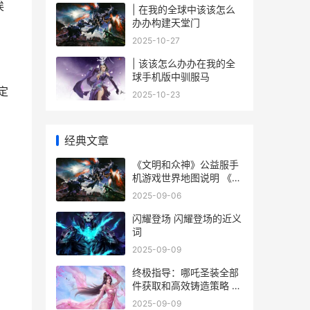
挨
| 在我的全球中该该怎么
办办构建天堂门
2025-10-27
| 该该怎么办办在我的全
球手机版中驯服马
定
2025-10-23
经典文章
《文明和众神》公益服手
机游戏世界地图说明 《文
明和众神》在线阅读
2025-09-06
闪耀登场 闪耀登场的近义
词
2025-09-09
终极指导：哪吒圣装全部
件获取和高效铸造策略 哪
吒终结者致敬
2025-09-09