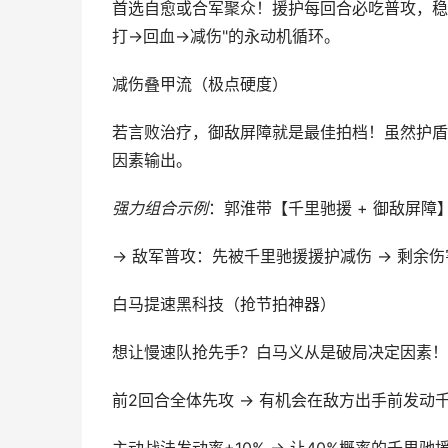
首选自愈或合军聚众！援护每回合必吃普攻，稳
打→回血→减伤"的永动机循环。
减伤叠甲流（极点硬度）
若言败治疗，御敌屏障就是最佳拍档！虽然护盾
因素输出。
强力组合示例
：郭淮带【千里驰援 + 御敌屏障
→ 敌军普攻：先被千里驰援援护减伤 → 剩余
白马提速黑科技（抢节拍神器）
想让慢速队抢先手？白马义从是破局决定因素！
前2回合全体先攻 → 有机会在敌方出手前发动