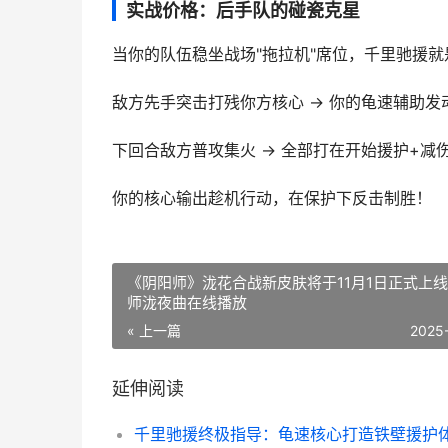
实战价格：后手队的碰瓷克星
当你的队伍稳坐战场"拖拉机"席位，千里驰援
敌方先手突击打残你方核心 → 你的龟速辅助发
下回合敌方普攻集火 → 全部打在开始援护+减
你的核心输出趁机行动，在保护下反击制胜！
《阴阳师》泷花合战新皮肤将于11月1日正式上线
师泷夜曲在线播放
« 上一篇
2025
延伸阅读