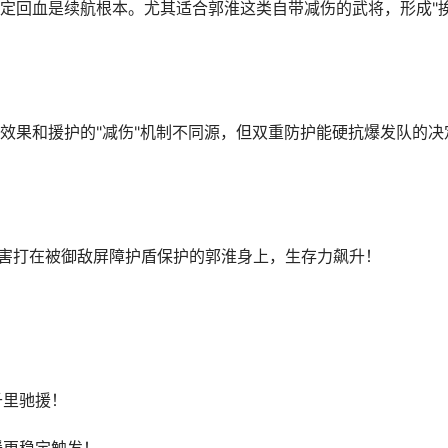
定回血是续航根本。尤其适合郭淮这类自带减伤的武将，形成"
效果和援护的"减伤"机制不同源，但双重防护能硬抗爆发队的决
】
伤害打在被御敌屏障护盾保护的郭淮身上，生存力飙升！
千里驰援！