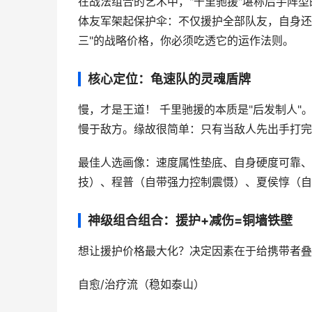
在战法组合的艺术中，"千里驰援"堪称后手阵
体友军架起保护伞：不仅援护全部队友，自身还
三"的战略价格，你必须吃透它的运作法则。
核心定位：龟速队的灵魂盾牌
慢，才是王道！ 千里驰援的本质是"后发制人
慢于敌方。缘故很简单：只有当敌人先出手打完
最佳人选画像：速度属性垫底、自身硬度可靠、
技）、程普（自带强力控制震慑）、夏侯惇（自
神级组合组合：援护+减伤=铜墙铁壁
想让援护价格最大化？决定因素在于给携带者叠加
自愈/治疗流（稳如泰山）