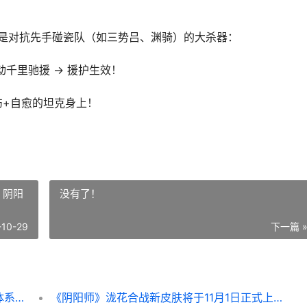
就是对抗先手碰瓷队（如三势吕、渊骑）的大杀器：
动千里驰援 → 援护生效！
伤+自愈的坦克身上！
 阴阳
没有了！
-10-29
下一篇 
千里驰援终极指导：龟速核心打造铁壁援护体系 千里驰援有用吗
《阴阳师》泷花合战新皮肤将于11月1日正式上线 阴阳师泷夜曲在线播放