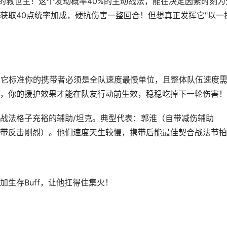
型的救世主！这个发动概率40%的主动战法，能在决定因素时刻为
获取40点统率加成，硬抗伤害一整回合！但想真正发挥它"以一
"。它标准你的携带者必须是全队速度最慢单位，且整体队伍速度
，你的援护效果才能在队友行动前生效，稳稳吃掉下一轮伤害！
战法格子充裕的辅助/坦克。典型代表：郭淮（自带减伤辅助
带反击刚烈）。他们速度天生较慢，携带后能最佳契合战法节拍
生存Buff，让他扛得住集火！