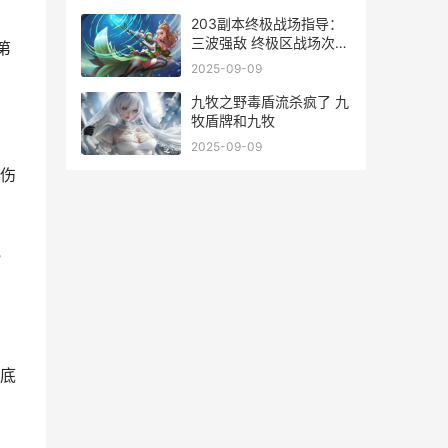
203副本终极战场指导：
三波强敌 终极区战场次数
第
奖励
2025-09-09
九牧之野毒盾流杀疯了 九
牧盾牌和九牧
2025-09-09
伤
他
底