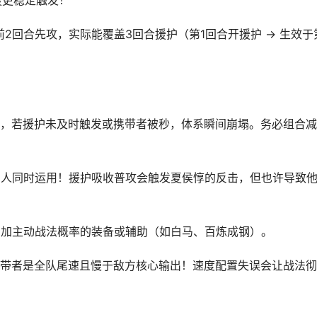
驰援更稳定触发！
2回合先攻，实际能覆盖3回合援护（第1回合开援护 → 生效于
，若援护未及时触发或携带者被秒，体系瞬间崩塌。务必组合减
制人同时运用！援护吸收普攻会触发夏侯惇的反击，但也许导致
增加主动战法概率的装备或辅助（如白马、百炼成钢）。
带者是全队尾速且慢于敌方核心输出！速度配置失误会让战法彻