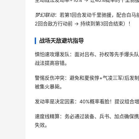
主动战法发动率+10% → 让40%概率的千里
梦幻联动
：若第1回合发动千里驰援，配合白马前
2回合敌方行动前 → 持续到第3回合结束）！
战场天敌避坑指导
惧怕速攻爆发队：面对吕布、孙权等先手爆头队
战法提高容错。
警惕反伤冲突：避免和夏侯惇+气凌三军/后发
被集火暴毙。
发动率是决定因素：40%概率看脸！提议组合
速度线精算：务必通过装备、兵书、加点确保携
失效。