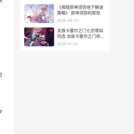
伤
《揭晓原神须弥地下解谜
策略》 原神须弥的原型
2025-09-03
龙族卡塞尔之门七宗罪如
何选 龙族卡塞尔之门命轮
有什么用
2026-01-13
可
步