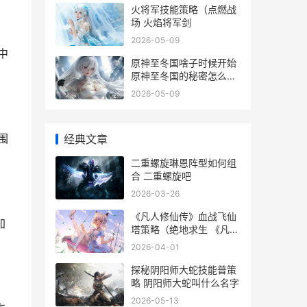
火将军技能策略（点燃战
场 火焰将军剑
2026-05-09
中
原神至冬国啥子时候开始
原神至冬国的秘密怎么触
发
2026-05-09
围
经典文章
二重螺旋琳恩阵型如何组
合 二重螺旋吧
2026-03-26
《凡人修仙传》血战飞仙
加
塔策略（绝地求生 《凡人
修仙传》电视剧
2026-04-01
探秘阴阳师大蛇技能普策
略 阴阳师大蛇叫什么名字
2026-05-13