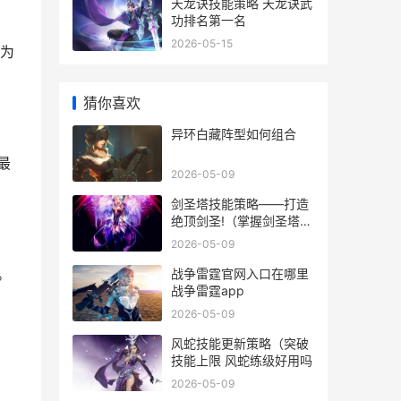
天龙诀技能策略 天龙诀武
功排名第一名
2026-05-15
为
猜你喜欢
异环白藏阵型如何组合
最
2026-05-09
剑圣塔技能策略——打造
绝顶剑圣!（掌握剑圣塔技
能的决定因素 剑圣a塔刷
2026-05-09
新q吗
。
战争雷霆官网入口在哪里
战争雷霆app
2026-05-09
风蛇技能更新策略（突破
技能上限 风蛇练级好用吗
2026-05-09