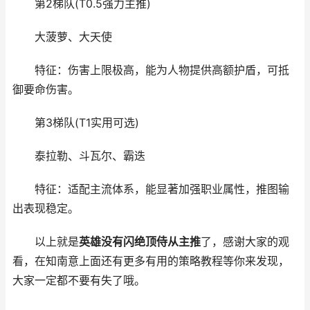
第2梯队(T0.5强力主推)
大菠萝、大天使
特征：伤害上限极高，能为人物提供高额护盾，可抵
御要命伤害。
第3梯队(T1实用可选)
泰拉勒、斗瓦尔、霸迭
特征：适配主流体系，能显著加强职业属性，推图输
出表现稳定。
以上就是
英雄没有闪绝顶侍从主推
了，感谢大家的观
看，在知南意上面还有更多有用的策略教程等你来发现，
大家一定都不要有失了哦。