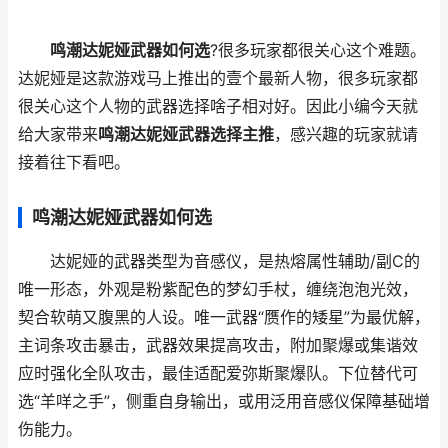
鸣潮达妮娅武器如何选
?很多玩家都很关心这个难题。
达妮娅是这款游戏马上推出的壹个最新人物，很多玩家都
很关心这个人物的武器选择啥子相对好。因此小编今天就
给大家带来
鸣潮达妮娅武器选择主推
，感兴趣的玩家就请
接着往下看吧。
鸣潮达妮娅武器如何选
达妮娅的武器类型为音感仪，是热熔属性辅助/副C的
唯一形态，外观是粉紫配色的梦幻手杖，缠绕泡泡光效，
契合软萌又腹黑的人设。唯一武器“赝作的矮星”为最优解，
主词条攻击暴击，武器效果提高攻击，附加聚爆或集谐效
应时强化全队攻击，最佳适配爱弥斯聚爆队。下位替代可
选“羊咩之手”，侧重自身输出，或用泛用音感仪保障基础增
伤能力。