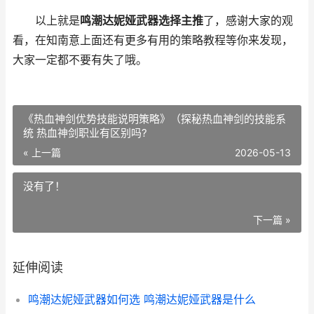
以上就是
鸣潮达妮娅武器选择主推
了，感谢大家的观
看，在知南意上面还有更多有用的策略教程等你来发现，
大家一定都不要有失了哦。
《热血神剑优势技能说明策略》（探秘热血神剑的技能系
统 热血神剑职业有区别吗?
« 上一篇
2026-05-13
没有了！
下一篇 »
延伸阅读
鸣潮达妮娅武器如何选 鸣潮达妮娅武器是什么