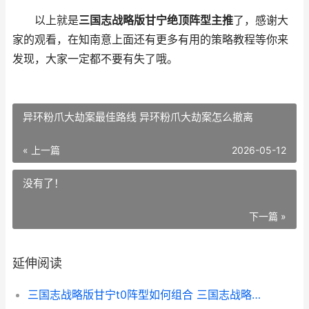
以上就是
三国志战略版甘宁绝顶阵型主推
了，感谢大
家的观看，在知南意上面还有更多有用的策略教程等你来
发现，大家一定都不要有失了哦。
异环粉爪大劫案最佳路线 异环粉爪大劫案怎么撤离
« 上一篇
2026-05-12
没有了！
下一篇 »
延伸阅读
三国志战略版甘宁t0阵型如何组合 三国志战略版甘太程战法