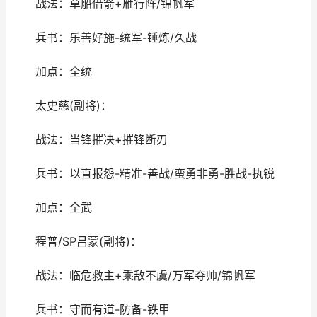
战法：草船借箭+雁行阵/锦帆军
兵书：乐善好施-统军-锤炼/久战
加点：全统
太史慈(副将)：
战法：当锋摧决+摧锋断刃
兵书：以直报怨-精准-善战/蛮勇非勇-胜战-执锐
加点：全武
程普/SP吕蒙(副将)：
战法：临危救主+乘敌不虞/万军夺帅/锦帆军
兵书：守而有道-防备-铁甲