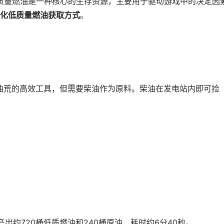
质量燃油‌是一种核心的生存资源，主要用于驱动游戏中的决定因
化低质量燃油获取方式
。
荒的高效工具，但需要柴油作为原料。柴油在发电站内即可捡
。
约720桶低质燃油和240桶原油，耗时约6分40秒。