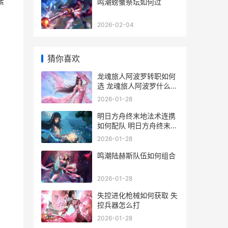
素
鸣潮螃蟹祭坛如何过
2026-02-04
猜你喜欢
龙魂旅人阿波罗转职如何
选 龙魂旅人阿波罗什么时
候上线
2026-01-28
明日方舟终末地法术连携
如何配队 明日方舟终末地
什么时候上线
2026-01-28
鸣潮陆赫斯队伍如何组合
2026-01-28
失控进化枪械如何获取 失
控兵器怎么打
2026-01-28