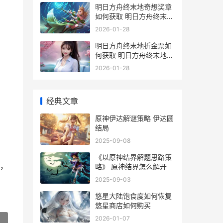
明日方舟终末地奇想奖章
如何获取 明日方舟终末地
兑换码入口
2026-01-28
明日方舟终末地折金票如
何获取 明日方舟终末地什
么时候上线
2026-01-28
经典文章
原神伊达解谜策略 伊达圆
结局
2025-09-08
《以原神结界解题思路策
，
略》 原神结界怎么解开
2025-09-03
悠星大陆饱食度如何恢复
悠星商店如何购买
2026-01-07