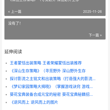
« 上一篇
2025-11-26
没有了！
下一篇 »
延伸阅读
王者蒙恬出装策略 王者荣耀蒙恬出装推荐
《深山生存策略》（寻觅野外 深山野外生存
探讨影流之主铭文和出装策略（打造强大的影流之主 影流之主铭文怎么点
《梦幻家园策略大揭晓》（掌握游戏诀窍 游戏梦幻家园攻略
葵花宝典装备合成元宝的秘密 葵花宝典秘籍招式图
《逆风而上 逆风而上的图片