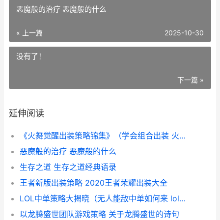
恶魔般的治疗 恶魔般的什么
« 上一篇
2025-10-30
没有了！
下一篇 »
延伸阅读
《火舞觉醒出装策略锦集》（学会组合出装 火舞技能详解
恶魔般的治疗 恶魔般的什么
生存之道 生存之道经典语录
王者新版出装策略 2020王者荣耀出装大全
LOL中单策略大揭晓（无人能敌中单如何来 lol中单技巧
以龙腾盛世团队游戏策略 关于龙腾盛世的诗句