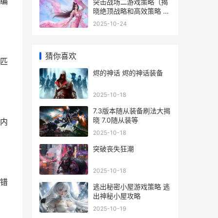
编
突击战场二游戏策略（揭
晓绝顶战略和高效策略 突
击战场1
2025-10-24
猜你喜欢
匹
烬的神话 烬的神话装备
2025-10-18
7.3版本随从装备刷法大揭
晓 7.0随从装等
内
2025-10-18
突破丧失狂潮
2025-10-18
错
逃出秘密小屋游戏策略 逃
出神秘小屋攻略
2025-10-19