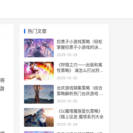
热门文章
捡票子小游戏策略（轻松
掌握捡票子小游戏的诀窍
和窍门 捡子 游戏
2025-10-25
《狩猎之刃——出装和属
性策略》 澜怎么打出狩猎
之刃
2025-10-25
将
台庆游戏锦集策略（综合
游
策略解析热门台庆游戏 台
庆策划
2025-10-25
《以魔塔魔族复仇策略》
（踏上征途 魔塔系列大全
2025-10-24