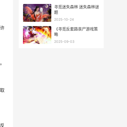
寻觅迷失森林 迷失森林谜
题
2025-10-24
许
《寻觅反套路丧尸游戏策
略
2025-09-03
。
取
反