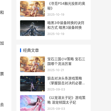
《寻觅PS4触光投影的奥
秘》
和
2025-10-19
暗黑3中装备转换的诀窍
和方式 暗黑3装备转换
2025-10-19
加
经典文章
宝石三国小V策略 宝石三
国哪个流派厉害
2025-10-21
票
狙击对决头条游戏策略
（掌握狙击对决的必要诀
窍 电影狙击对决
2025-09-03
《以宠溺太子妃》游戏策
略 溺宠倾国太子妃
去
2025-09-03