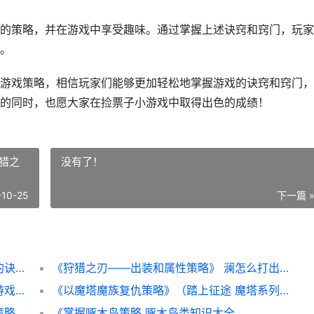
的策略，并在游戏中享受趣味。通过掌握上述诀窍和窍门，玩家
。
游戏策略，相信玩家们能够更加轻松地掌握游戏的诀窍和窍门，
的同时，也愿大家在捡票子小游戏中取得出色的成绩！
猎之
没有了！
-10-25
下一篇 
捡票子小游戏策略（轻松掌握捡票子小游戏的诀窍和窍门 捡子 游戏
《狩猎之刃——出装和属性策略》 澜怎么打出狩猎之刃
台庆游戏锦集策略（综合策略解析热门台庆游戏 台庆策划
《以魔塔魔族复仇策略》（踏上征途 魔塔系列大全
突击战场二游戏策略（揭晓绝顶战略和高效策略 突击战场1
《掌握啄木鸟策略 啄木鸟类知识大全